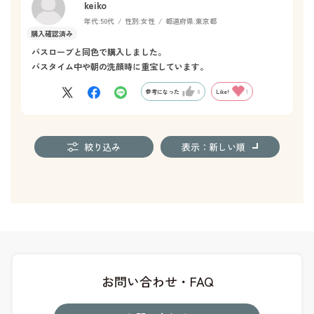
keiko
年代:
50代
性別:
女性
都道府県:
東京都
バスローブと同色で購入しました。
バスタイム中や朝の洗顔時に重宝しています。
参考になった
0
Like!
1
絞り込み
表示：新しい順
お問い合わせ・FAQ