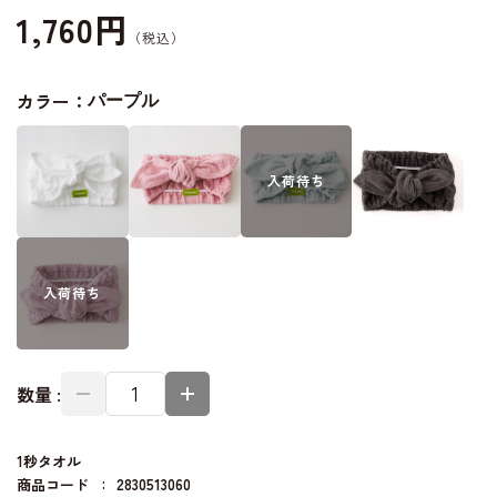
1,760円
カラー：
パープル
入荷
待ち
入荷
待ち
数量 :
1秒タオル
商品コード
2830513060