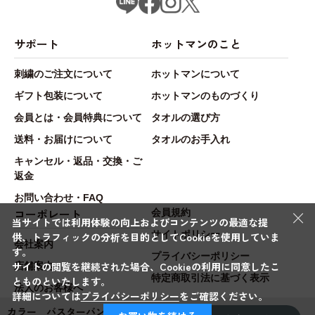
サポート
ホットマンのこと
刺繍のご注文について
ホットマンについて
ギフト包装について
ホットマンのものづくり
会員とは・会員特典について
タオルの選び方
送料・お届けについて
タオルのお手入れ
キャンセル・返品・交換・ご
返金
お問い合わせ・FAQ
×
コーポレート
会員規約
当サイトでは利用体験の向上およびコンテンツの最適な提
サイトポリシー
供、トラフィックの分析を目的としてCookieを使用していま
会社案内
す。
プライバシーポリシー
サイトの閲覧を継続された場合、Cookieの利用に同意したこ
店舗案内
特定商取引法に基づく表示
とものといたします。
法人のお客様へ
詳細については
プライバシーポリシー
をご確認ください。
カラー バスターバン