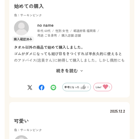
始めての購入
色：サーモンピンク
no name
年代:
60代
性別:
女性
都道府県:
福岡県
用途:
ご自身用
購入店舗:
店舗
タオル以外の商品で始めて購入しました。
ゴムがダメになっても結び目をきつくすれば半永久的に使えると
のアドバイス(店員さん)に納得して購入しました。しかし偶然にも
同時に入店した人が沢山購入したため(５色)、色がピンクしか選べ
続きを読む
ませんでした。Hotmanのタオルは色展開が多いことが魅力の１つ
なので色が選べなかったことは本当に残念でした。常に各色の在
庫を複数枚確保しておいていただけたらと思います。肝心の使い
参考になった
0
Like!
1
い心地ですが、フワフワ感、厚みなどはありません。結び直しを
することを考えるとフワフワや厚みはかえってないほうがよいの
かもしれません。もしかしたら、それがこの商品の魅力というか
2025.12.2
利点なのかもしれませんね。シンプルが故に好きな色を選びたか
ったです。
可愛い
色：サーモンピンク