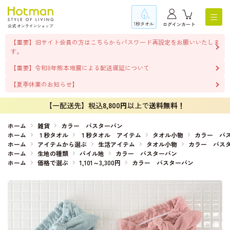
1秒タオル
ログイン
カート
【重要】旧サイト会員の方はこちらからパスワード再設定をお願いいたしま
す。
【重要】令和8年熊本地震による配送遅延について
【夏季休業のお知らせ】
【一配送先】税込
8,800円
以上で
送料無料！
ホーム
雑貨
カラー バスターバン
ホーム
１秒タオル
１秒タオル アイテム
タオル小物
カラー バ
ホーム
アイテムから選ぶ
生活アイテム
タオル小物
カラー バス
ホーム
生地の種類
パイル地
カラー バスターバン
ホーム
価格で選ぶ
1,101～3,300円
カラー バスターバン