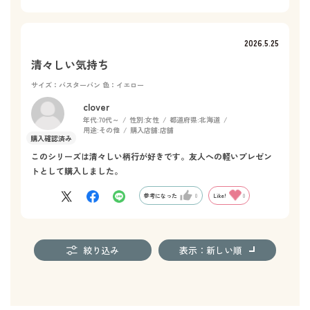
2026.5.25
清々しい気持ち
サイズ：バスターバン
色：イエロー
clover
年代:
70代～
性別:
女性
都道府県:
北海道
用途:
その他
購入店舗:
店舗
このシリーズは清々しい柄行が好きです。友人への軽いプレゼン
トとして購入しました。
参考になった
0
Like!
0
絞り込み
表示：新しい順