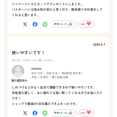
シャワードレスとセットでプレゼントにしました。
バスターバンは吸水性が命だと思うので、期待通りの仕事をして
くれると思います。
参考になった
0
Like!
0
2026.6.7
使いやすいです！
サイズ：バスターバン
色：イエロー
momo
年代:
60代
性別:
女性
都道府県:
東京都
用途:
ご自身用
購入店舗:
店舗
しめつけなどがなく自分で調整できるので使いやすいです。
生地感も優しく、水に濡れても吸い取ってくれるのでお気に入り
です！
ショップで最後の1点を購入できよかったです。
参考になった
0
Like!
0