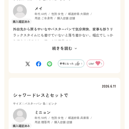
メイ
年代:
60代
性別:
女性
都道府県:
大阪府
用途:
ご自身用
購入店舗:
店舗
外出先から戻るやいなやバスターバンで気分爽快、家事も捗りリ
ラックスタイムにも着けていないと落ち着かない。幅広でしっか
り持ち上げてくれ、使い心地満足です。
爽やかなイエローグリーンも珍しく、この色を再確認し、はしゃ
続きを読む
いでしまいます🍀
参考になった
0
Like!
0
2026.6.11
シャワードレスとセットで
サイズ：バスターバン
色：ピンク
ミニョン
年代:
50代
性別:
女性
都道府県:
兵庫県
用途:
贈答用
購入店舗:
店舗