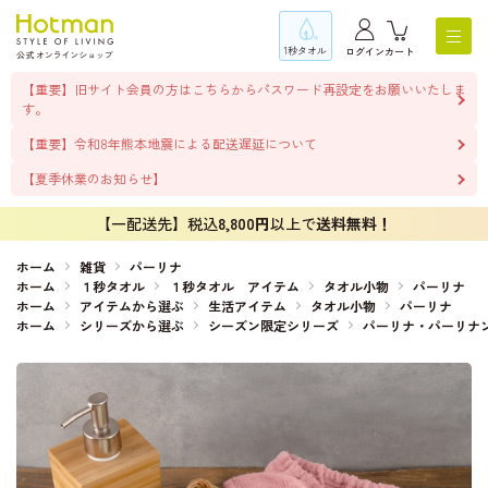
1秒タオル
ログイン
カート
【重要】旧サイト会員の方はこちらからパスワード再設定をお願いいたしま
す。
【重要】令和8年熊本地震による配送遅延について
【夏季休業のお知らせ】
【一配送先】税込
8,800円
以上で
送料無料！
ホーム
雑貨
パーリナ
ホーム
１秒タオル
１秒タオル アイテム
タオル小物
パーリナ
ホーム
アイテムから選ぶ
生活アイテム
タオル小物
パーリナ
ホーム
シリーズから選ぶ
シーズン限定シリーズ
パーリナ・パーリナ