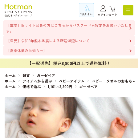
1秒タオル
ログイン
カート
【重要】旧サイト会員の方はこちらからパスワード再設定をお願いいたしま
す。
【重要】令和8年熊本地震による配送遅延について
【夏季休業のお知らせ】
【一配送先】税込
8,800円
以上で
送料無料！
ホーム
雑貨
ガーゼベア
ホーム
アイテムから選ぶ
ベビーアイテム
ベビー タオルのおもちゃ
ホーム
価格で選ぶ
1,101～3,300円
ガーゼベア