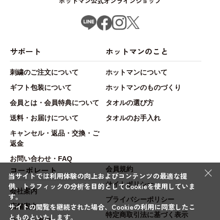
ホットマン公式オンラインショップ
サポート
ホットマンのこと
刺繍のご注文について
ホットマンについて
ギフト包装について
ホットマンのものづくり
会員とは・会員特典について
タオルの選び方
送料・お届けについて
タオルのお手入れ
キャンセル・返品・交換・ご
返金
お問い合わせ・FAQ
×
コーポレート
会員規約
当サイトでは利用体験の向上およびコンテンツの最適な提
サイトポリシー
供、トラフィックの分析を目的としてCookieを使用していま
会社案内
す。
プライバシーポリシー
サイトの閲覧を継続された場合、Cookieの利用に同意したこ
店舗案内
特定商取引法に基づく表示
とものといたします。