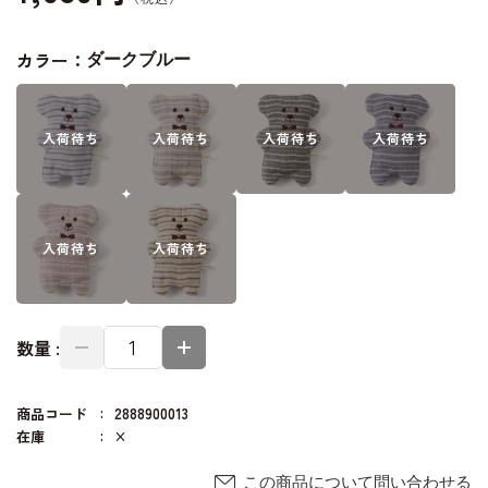
カラー：
ダークブルー
入荷
待ち
入荷
待ち
入荷
待ち
入荷
待ち
入荷
待ち
入荷
待ち
数量 :
商品コード
2888900013
在庫
×
この商品について問い合わせる