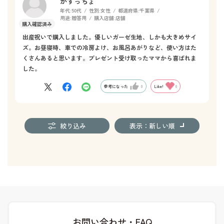
かすっちょ
年代:
50代
性別:
女性
都道府県:
千葉県
用途:
贈答用
購入店舗:
店舗
出産祝いで購入しました。優しいガーゼ生地、しかも大きめサイ
ズ。お昼寝時、車での冷房よけ、お風呂あがりなど、使い方はた
くさんあると思います。プレゼント受け取ったママから喜ばれま
した。
参考になった
0
Like!
0
絞り込み
表示：新しい順
お問い合わせ・FAQ