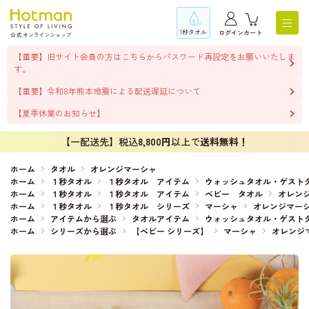
1秒タオル
ログイン
カート
【重要】旧サイト会員の方はこちらからパスワード再設定をお願いいたしま
す。
【重要】令和8年熊本地震による配送遅延について
【夏季休業のお知らせ】
【一配送先】税込
8,800円
以上で
送料無料！
ホーム
タオル
オレンジマーシャ
ホーム
１秒タオル
１秒タオル アイテム
ウォッシュタオル・ゲスト
ホーム
１秒タオル
１秒タオル アイテム
ベビー タオル
オレン
ホーム
１秒タオル
１秒タオル シリーズ
マーシャ
オレンジマー
ホーム
アイテムから選ぶ
タオルアイテム
ウォッシュタオル・ゲスト
ホーム
シリーズから選ぶ
【ベビー シリーズ】
マーシャ
オレンジ