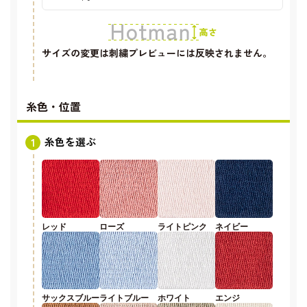
サイズの変更は刺繍プレビューには反映されません。
糸色・位置
糸色を選ぶ
レッド
ローズ
ライトピンク
ネイビー
サックスブルー
ライトブルー
ホワイト
エンジ