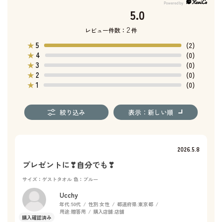
5.0
2
レビュー件数：
件
5
★
(2)
4
★
(0)
3
★
(0)
2
★
(0)
1
★
(0)
絞り込み
表示：新しい順
2026.5.8
プレゼントに❣自分でも❣
サイズ：ゲストタオル
色：ブルー
Ucchy
年代:
50代
性別:
女性
都道府県:
東京都
用途:
贈答用
購入店舗:
店舗