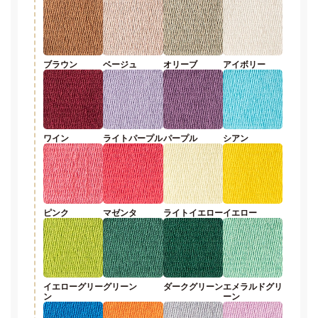
ブラウン
ベージュ
オリーブ
アイボリー
ワイン
ライトパープル
パープル
シアン
ピンク
マゼンタ
ライトイエロー
イエロー
イエローグリー
グリーン
ダークグリーン
エメラルドグリ
ン
ーン