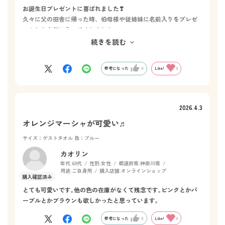
お誕生日プレゼントに喜ばれました❣
久々に父の田舎に帰った時、伯母様や従姉妹に名前入りをプレゼ
ントしたら気に入ってくれました。
可愛いデザイン、色も気に入ってもらえて、更に吸水性バツグン
続きを読む
です。自分でも買って使っています。
参考になった
0
Like!
0
2026.4.3
オレンジマーシャが可愛い♬
サイズ：ゲストタオル
色：ブルー
カオリン
年代:
60代
性別:
女性
都道府県:
神奈川県
用途:
ご自身用
購入店舗:
オンラインショップ
とても可愛いです｡他の色の在庫がなくて残念です｡ピンクとかパ
ープルとかブラウンも欲しかったと思っています｡
参考になった
0
Like!
0