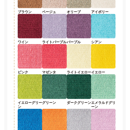
ブラウン
ベージュ
オリーブ
アイボリー
ワイン
ライトパープル
パープル
シアン
ピンク
マゼンタ
ライトイエロー
イエロー
イエローグリー
グリーン
ダークグリーン
エメラルドグリ
ン
ーン