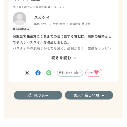
サイズ：ボディバスタオル
色：ベージュ
スガケイ
年代:
70代～
性別:
女性
都道府県:
秋田県
同窓会で先輩方にこれまでの会に対する貢献に、感謝の気持とし
て名入りバスタオルを贈呈しました。
バスタオルの肌触りがとても良く、高級があり、素敵なラッピン
グと共に大好評でした。
続きを読む
自分用のタオルも欲しくなりました。
参考になった
0
Like!
0
絞り込み
表示：新しい順