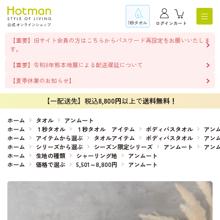
1秒タオル
ログイン
カート
【重要】旧サイト会員の方はこちらからパスワード再設定をお願いいたしま
す。
【重要】令和8年熊本地震による配送遅延について
【夏季休業のお知らせ】
【一配送先】税込
8,800円
以上で
送料無料！
ホーム
タオル
アンムート
ホーム
１秒タオル
１秒タオル アイテム
ボディバスタオル
アン
ホーム
アイテムから選ぶ
タオルアイテム
ボディバスタオル
アン
ホーム
シリーズから選ぶ
シーズン限定シリーズ
アンムート
アン
ホーム
生地の種類
シャーリング地
アンムート
ホーム
価格で選ぶ
5,501～8,800円
アンムート