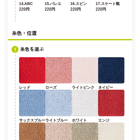
14.ABC
15.バレエ
16.スピン
17.スケート靴
220円
220円
220円
220円
糸色・位置
糸色を選ぶ
レッド
ローズ
ライトピンク
ネイビー
サックスブルー
ライトブルー
ホワイト
エンジ