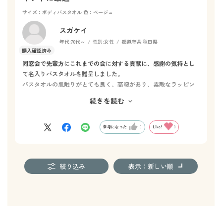
サイズ：ボディバスタオル
色：ベージュ
スガケイ
年代:
70代～
性別:
女性
都道府県:
秋田県
同窓会で先輩方にこれまでの会に対する貢献に、感謝の気持とし
て名入りバスタオルを贈呈しました。
バスタオルの肌触りがとても良く、高級があり、素敵なラッピン
グと共に大好評でした。
続きを読む
自分用のタオルも欲しくなりました。
参考になった
0
Like!
0
絞り込み
表示：新しい順