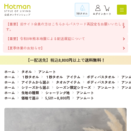
1秒タオル
ログイン
カート
【重要】旧サイト会員の方はこちらからパスワード再設定をお願いいたしま
す。
【重要】令和8年熊本地震による配送遅延について
【夏季休業のお知らせ】
【一配送先】税込
8,800円
以上で
送料無料！
ホーム
タオル
アンムート
ホーム
１秒タオル
１秒タオル アイテム
ボディバスタオル
アン
ホーム
アイテムから選ぶ
タオルアイテム
ボディバスタオル
アン
ホーム
シリーズから選ぶ
シーズン限定シリーズ
アンムート
アン
ホーム
生地の種類
シャーリング地
アンムート
ホーム
価格で選ぶ
5,501～8,800円
アンムート