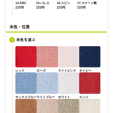
14.ABC
15.バレエ
16.スピン
17.スケート靴
220円
220円
220円
220円
糸色・位置
糸色を選ぶ
レッド
ローズ
ライトピンク
ネイビー
サックスブルー
ライトブルー
ホワイト
エンジ