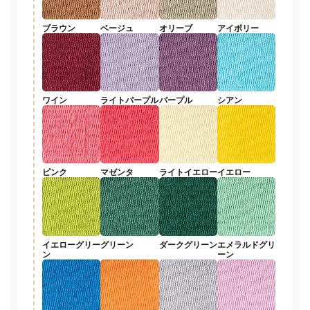
ブラウン
ベージュ
オリーブ
アイボリー
ワイン
ライトパープル
パープル
シアン
ピンク
マゼンタ
ライトイエロー
イエロー
イエローグリー
グリーン
ダークグリーン
エメラルドグリ
ン
ーン