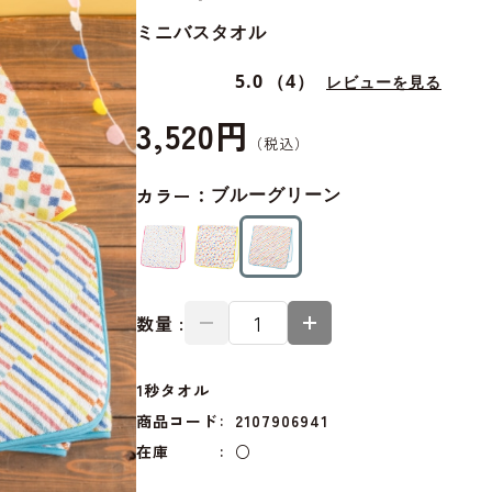
ミニバスタオル
5.0
（4）
レビューを見る
3,520円
カラー：
ブルーグリーン
数量 :
1秒タオル
商品コード
2107906941
在庫
○