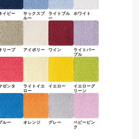
ネイビー
サックスブ
ライトブル
ホワイト
ルー
ー
オリーブ
アイボリー
ワイン
ライトパー
プル
マゼンタ
ライトイエ
イエロー
イエローグ
ロー
リーン
ブルー
オレンジ
グレー
ベビーピン
ク