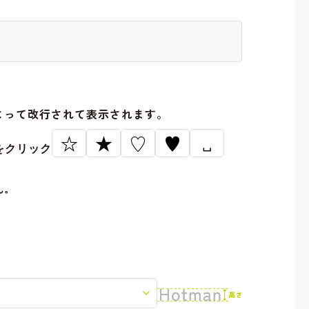
。
よって改行されて表示されます。
☆
★
♡
♥
␣
をクリック
ん。