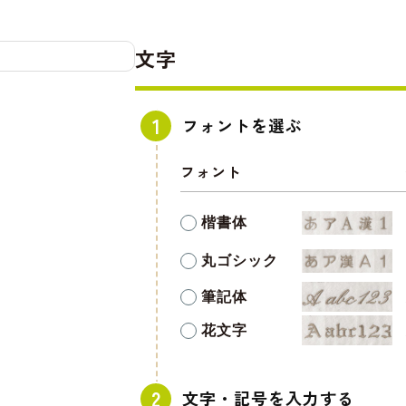
文字
フォントを選ぶ
フォント
楷書体
丸ゴシック
筆記体
花文字
文字・記号を入力する