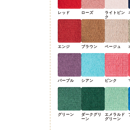
レッド
ローズ
ライトピン
ク
エンジ
ブラウン
ベージュ
パープル
シアン
ピンク
グリーン
ダークグリ
エメラルド
ーン
グリーン