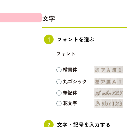
文字
フォントを選ぶ
フォント
楷書体
丸ゴシック
筆記体
花文字
文字・記号を入力する