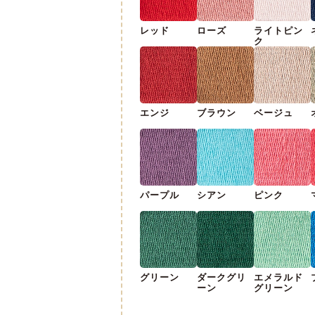
レッド
ローズ
ライトピン
ク
エンジ
ブラウン
ベージュ
パープル
シアン
ピンク
グリーン
ダークグリ
エメラルド
ーン
グリーン