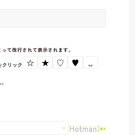
。
よって改行されて表示されます。
☆
★
♡
♥
␣
をクリック
ん。