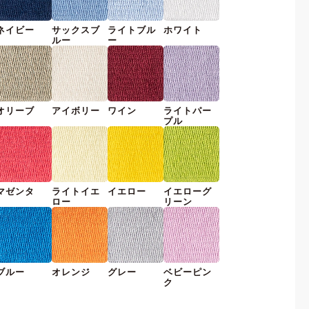
ネイビー
サックスブ
ライトブル
ホワイト
ルー
ー
オリーブ
アイボリー
ワイン
ライトパー
プル
マゼンタ
ライトイエ
イエロー
イエローグ
ロー
リーン
ブルー
オレンジ
グレー
ベビーピン
ク