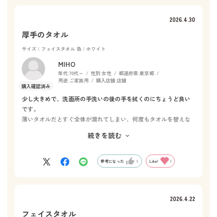
2026.4.30
厚手のタオル
サイズ：フェイスタオル
色：ホワイト
MIHO
年代:
70代～
性別:
女性
都道府県:
東京都
用途:
ご家族用
購入店舗:
店舗
少し大きめで、洗面所の手洗いの後の手を拭くのにちょうど良い
です。
薄いタオルだとすぐ全体が濡れてしまい、何度もタオルを替えな
くてはいけませんが、このタオルは、イヤな感じでは、濡れてき
続きを読む
ませんので、長時間使えます。もう一枚買おうと思っています。
MIHO
参考になった
0
Like!
0
2026.4.22
フェイスタオル