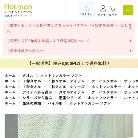
1秒タオル
ログイン
カート
【重要】旧サイト会員の方はこちらからパスワード再設定をお願いいたしま
す。
【重要】令和8年熊本地震による配送遅延について
【夏季休業のお知らせ】
【一配送先】税込
8,800円
以上で
送料無料！
ホーム
タオル
ホットマンカラー ソフト
ホーム
１秒タオル
１秒タオル アイテム
フェイスタオル
ホットマ
ホーム
１秒タオル
１秒タオル シリーズ
ホットマンカラー
ホッ
ホーム
アイテムから選ぶ
タオルアイテム
フェイスタオル
ホットマ
ホーム
シリーズから選ぶ
定番シリーズ
ホットマンカラー
ホット
ホーム
生地の種類
パイル地
ホットマンカラー ソフト