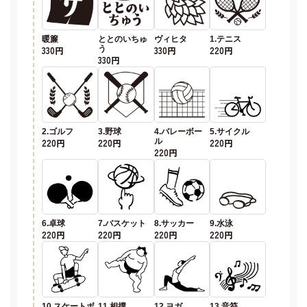
暖簾
ととのいちゅ
ヴィヒタ
1.テニス
330円
う
330円
220円
330円
2.ゴルフ
3.野球
4.バレーボー
5.サイクル
220円
220円
ル
220円
220円
6.卓球
7.バスケット
8.サッカー
9.水泳
220円
220円
220円
220円
10.スケートボ
11.相撲
12.ヨガ
13.音符