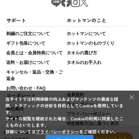
サポート
ホットマンのこと
刺繍のご注文について
ホットマンについて
ギフト包装について
ホットマンのものづくり
会員とは・会員特典について
タオルの選び方
送料・お届けについて
タオルのお手入れ
キャンセル・返品・交換・ご
返金
お問い合わせ・FAQ
×
コーポレート
会員規約
当サイトでは利用体験の向上およびコンテンツの最適な提
サイトポリシー
供、トラフィックの分析を目的としてCookieを使用していま
会社案内
す。
プライバシーポリシー
サイトの閲覧を継続された場合、Cookieの利用に同意したこ
店舗案内
特定商取引法に基づく表示
とものといたします。
法人のお客様へ
詳細については
プライバシーポリシー
をご確認ください。
ホットマンカラー ソフト
カートに入れる