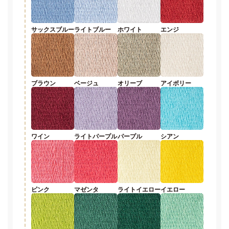
サックスブルー
ライトブルー
ホワイト
エンジ
ブラウン
ベージュ
オリーブ
アイボリー
ワイン
ライトパープル
パープル
シアン
ピンク
マゼンタ
ライトイエロー
イエロー