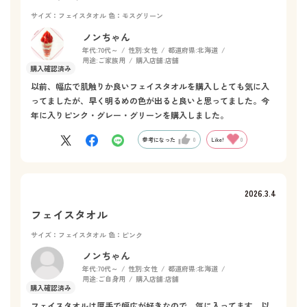
サイズ：フェイスタオル
色：モスグリーン
ノンちゃん
年代:
70代～
性別:
女性
都道府県:
北海道
用途:
ご家族用
購入店舗:
店舗
以前、幅広で肌触りか良いフェイスタオルを購入しとても気に入
ってましたが、早く明るめの色が出ると良いと思ってました。今
年に入りピンク・グレー・グリーンを購入しました。
参考になった
0
Like!
0
2026.3.4
フェイスタオル
サイズ：フェイスタオル
色：ピンク
ノンちゃん
年代:
70代～
性別:
女性
都道府県:
北海道
用途:
ご自身用
購入店舗:
店舗
フェイスタオルは厚手で幅広が好きなので、気に入ってます。以