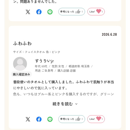
ン。問題ありませんでした。
参考になった
0
Like!
0
2026.6.28
ふわふわ
サイズ：フェイスタオル
色：ピンク
すうりいjr
年代:
60代
性別:
女性
都道府県:
埼玉県
用途:
ご自身用
購入店舗:
店舗
普段使いのタオルとして購入しました。ふわふわで肌触りが本当
にやさしいので気に入っています。
色も、いつもはブルー系とピンクを購入するのですが、グリーン
してみたところ、洗面所の雰囲気も変わり楽しめました。
続きを読む
洗顔後、手洗いに使うのですが、濡れた感じが長く残らず良い感
じです
参考になった
0
Like!
0