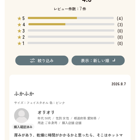
7
レビュー件数：
件
5
★
(4)
4
★
(3)
3
★
(0)
2
★
(0)
1
★
(0)
絞り込み
表示：新しい順
2026.8.7
ふかふか
サイズ：フェイスタオル
色：ピンク
オリオリ
年代:
50代
性別:
女性
都道府県:
愛知県
用途:
ご自身用
購入店舗:
店舗
厚みがあり、乾燥に時間がかかるかと思ったら、そこはホットマ