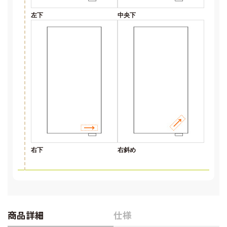
左下
中央下
右下
右斜め
商品詳細
仕様