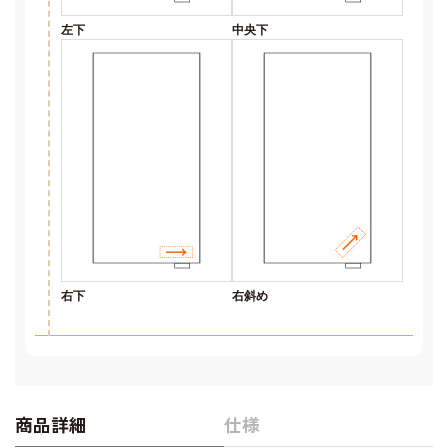
左下
中央下
右下
右斜め
商品詳細
仕様