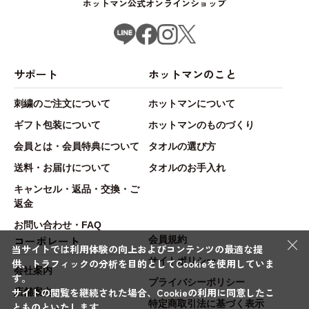
ホットマン公式オンラインショップ
サポート
ホットマンのこと
刺繍のご注文について
ホットマンについて
ギフト包装について
ホットマンのものづくり
会員とは・会員特典について
タオルの選び方
送料・お届けについて
タオルのお手入れ
キャンセル・返品・交換・ご
返金
お問い合わせ・FAQ
×
コーポレート
会員規約
当サイトでは利用体験の向上およびコンテンツの最適な提
サイトポリシー
供、トラフィックの分析を目的としてCookieを使用していま
会社案内
す。
プライバシーポリシー
サイトの閲覧を継続された場合、Cookieの利用に同意したこ
店舗案内
特定商取引法に基づく表示
とものといたします。