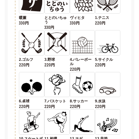
暖簾
ととのいちゅ
ヴィヒタ
1.テニス
330円
う
330円
220円
330円
2.ゴルフ
3.野球
4.バレーボー
5.サイクル
220円
220円
ル
220円
220円
6.卓球
7.バスケット
8.サッカー
9.水泳
220円
220円
220円
220円
10.スケートボ
11.相撲
12.ヨガ
13.音符