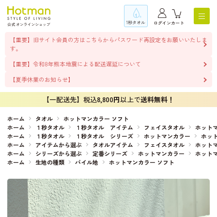
1秒タオル
ログイン
カート
【重要】旧サイト会員の方はこちらからパスワード再設定をお願いいたしま
す。
【重要】令和8年熊本地震による配送遅延について
【夏季休業のお知らせ】
【一配送先】税込
8,800円
以上で
送料無料！
ホーム
タオル
ホットマンカラー ソフト
ホーム
１秒タオル
１秒タオル アイテム
フェイスタオル
ホットマ
ホーム
１秒タオル
１秒タオル シリーズ
ホットマンカラー
ホッ
ホーム
アイテムから選ぶ
タオルアイテム
フェイスタオル
ホットマ
ホーム
シリーズから選ぶ
定番シリーズ
ホットマンカラー
ホット
ホーム
生地の種類
パイル地
ホットマンカラー ソフト