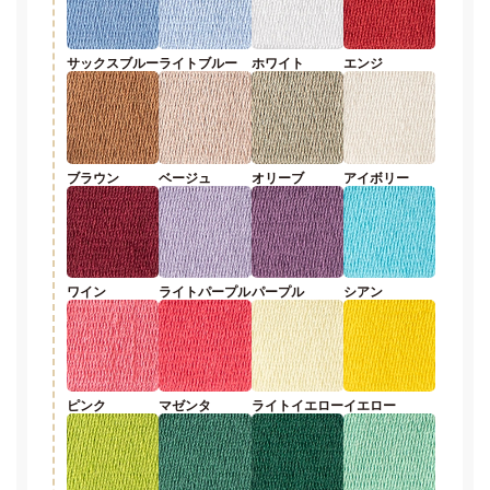
サックスブルー
ライトブルー
ホワイト
エンジ
ブラウン
ベージュ
オリーブ
アイボリー
ワイン
ライトパープル
パープル
シアン
ピンク
マゼンタ
ライトイエロー
イエロー