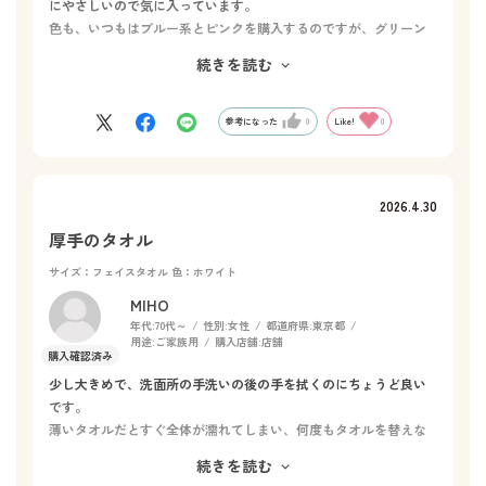
にやさしいので気に入っています。
色も、いつもはブルー系とピンクを購入するのですが、グリーン
してみたところ、洗面所の雰囲気も変わり楽しめました。
続きを読む
洗顔後、手洗いに使うのですが、濡れた感じが長く残らず良い感
じです
参考になった
0
Like!
0
2026.4.30
厚手のタオル
サイズ：フェイスタオル
色：ホワイト
MIHO
年代:
70代～
性別:
女性
都道府県:
東京都
用途:
ご家族用
購入店舗:
店舗
少し大きめで、洗面所の手洗いの後の手を拭くのにちょうど良い
です。
薄いタオルだとすぐ全体が濡れてしまい、何度もタオルを替えな
くてはいけませんが、このタオルは、イヤな感じでは、濡れてき
続きを読む
ませんので、長時間使えます。もう一枚買おうと思っています。