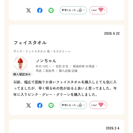
MIHO
参考になった
0
Like!
0
2026.4.22
フェイスタオル
サイズ：フェイスタオル
色：モスグリーン
ノンちゃん
年代:
70代～
性別:
女性
都道府県:
北海道
用途:
ご家族用
購入店舗:
店舗
以前、幅広で肌触りか良いフェイスタオルを購入しとても気に入
ってましたが、早く明るめの色が出ると良いと思ってました。今
年に入りピンク・グレー・グリーンを購入しました。
参考になった
0
Like!
0
2026.3.4