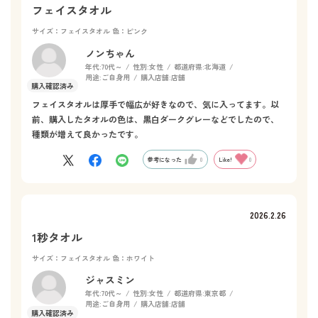
フェイスタオル
サイズ：フェイスタオル
色：ピンク
ノンちゃん
年代:
70代～
性別:
女性
都道府県:
北海道
用途:
ご自身用
購入店舗:
店舗
フェイスタオルは厚手で幅広が好きなので、気に入ってます。以
前、購入したタオルの色は、黒白ダークグレーなどでしたので、
種類が増えて良かったです。
参考になった
0
Like!
0
2026.2.26
1秒タオル
サイズ：フェイスタオル
色：ホワイト
ジャスミン
年代:
70代～
性別:
女性
都道府県:
東京都
用途:
ご自身用
購入店舗:
店舗