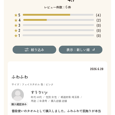
6
レビュー件数：
件
5
★
(4)
4
★
(2)
3
★
(0)
2
★
(0)
1
★
(0)
絞り込み
表示：新しい順
2026.6.28
ふわふわ
サイズ：フェイスタオル
色：ピンク
すうりいjr
年代:
60代
性別:
女性
都道府県:
埼玉県
用途:
ご自身用
購入店舗:
店舗
普段使いのタオルとして購入しました。ふわふわで肌触りが本当