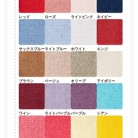
レッド
ローズ
ライトピンク
ネイビー
サックスブルー
ライトブルー
ホワイト
エンジ
ブラウン
ベージュ
オリーブ
アイボリー
ワイン
ライトパープル
パープル
シアン