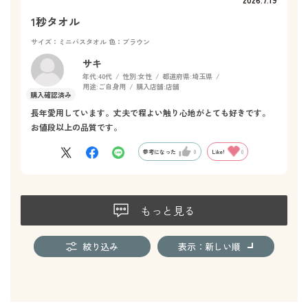
1秒タオル
サイズ：ミニバスタオル
色：ブラウン
サキ
年代:
40代
性別:
女性
都道府県:
埼玉県
用途:
ご自身用
購入店舗:
店舗
長年愛用しています。丈夫で程よい触り心地がとても好きです。
お値段以上の品質です。
参考になった
0
Like!
0
もっと見る
絞り込み
表示：新しい順