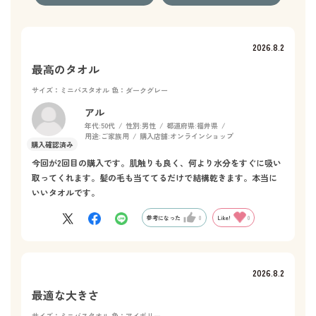
2026.8.2
最高のタオル
サイズ：ミニバスタオル
色：ダークグレー
アル
年代:
50代
性別:
男性
都道府県:
福井県
用途:
ご家族用
購入店舗:
オンラインショップ
今回が2回目の購入です。肌触りも良く、何より水分をすぐに吸い
取ってくれます。髪の毛も当ててるだけで結構乾きます。本当に
いいタオルです。
参考になった
0
Like!
0
2026.8.2
最適な大きさ
サイズ：ミニバスタオル
色：アイボリー