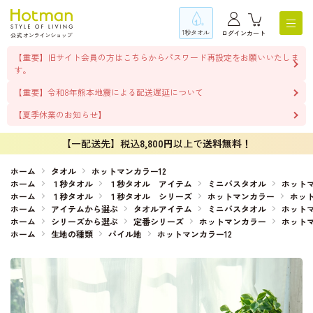
1秒タオル
ログイン
カート
【重要】旧サイト会員の方はこちらからパスワード再設定をお願いいたしま
す。
【重要】令和8年熊本地震による配送遅延について
【夏季休業のお知らせ】
【一配送先】税込
8,800円
以上で
送料無料！
ホーム
タオル
ホットマンカラー12
ホーム
１秒タオル
１秒タオル アイテム
ミニバスタオル
ホットマ
ホーム
１秒タオル
１秒タオル シリーズ
ホットマンカラー
ホット
ホーム
アイテムから選ぶ
タオルアイテム
ミニバスタオル
ホットマ
ホーム
シリーズから選ぶ
定番シリーズ
ホットマンカラー
ホットマ
ホーム
生地の種類
パイル地
ホットマンカラー12