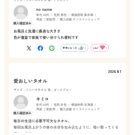
no name
年代:
60代
性別:
男性
都道府県:
東京都
用途:
ご家族用
購入店舗:
オンラインショップ
お風呂と洗濯に最適な大きさ
色が豊富で家族で使い分けられ便利です
参考になった
0
Like!
0
2026.8.1
愛おしいタオル
サイズ：ミニバスタオル
色：ダークブルー
キミコ
年代:
60代
性別:
女性
都道府県:
北海道
用途:
ご家族用
購入店舗:
オンラインショップ
毎日の生活に必要不可欠なタオル。
毎回お風呂上がりの体の水分を包み込むように、吸い取ってくる
優しい相棒。