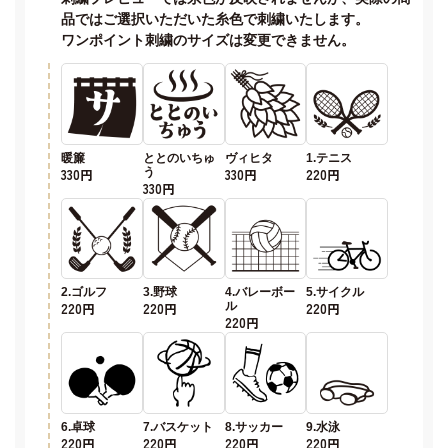
品ではご選択いただいた糸色で刺繍いたします。
ワンポイント刺繍のサイズは変更できません。
暖簾
ととのいちゅ
ヴィヒタ
1.テニス
330円
う
330円
220円
330円
2.ゴルフ
3.野球
4.バレーボー
5.サイクル
220円
220円
ル
220円
220円
6.卓球
7.バスケット
8.サッカー
9.水泳
220円
220円
220円
220円