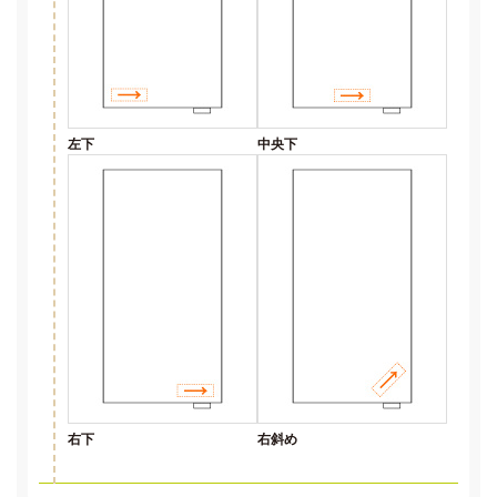
左下
中央下
右下
右斜め