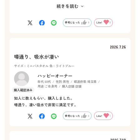
色合いも柔らかく、つい何枚も欲しくなってしまう事が悩み。
続きを読む
これからも、使い続けたい大好きなタオル。
参考になった
0
Like!
0
2026.7.26
噂通り、吸水が凄い
サイズ：ミニバスタオル
色：ライトブルー
ハッピーオーナー
年代:
60代
性別:
男性
都道府県:
埼玉県
用途:
ご自身用
購入店舗:
店舗
知人に教えもらい、購入しました。
噂通り、凄い吸水で非常に満足です。
参考になった
0
Like!
1
2026.7.19