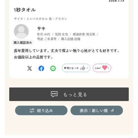
1秒タオル
サイズ：ミニバスタオル
色：ブラウン
サキ
年代:
40代
性別:
女性
都道府県:
埼玉県
用途:
ご自身用
購入店舗:
店舗
長年愛用しています。丈夫で程よい触り心地がとても好きです。
お値段以上の品質です。
参考になった
0
Like!
0
もっと見る
絞り込み
表示：新しい順