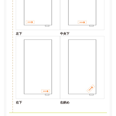
左下
中央下
右下
右斜め