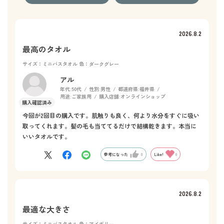
2026.8.2
最高のタオル
サイズ：ミニバスタオル
色：ダークグレー
アル
年代:
50代
性別:
男性
都道府県:
福井県
用途:
ご家族用
購入店舗:
オンラインショップ
今回が2回目の購入です。肌触りも良く、何より水分をすぐに吸い
取ってくれます。髪の毛も当ててるだけで結構乾きます。本当に
いいタオルです。
参考になった
0
Like!
0
2026.8.2
最適な大きさ
サイズ：ミニバスタオル
色：アイボリー