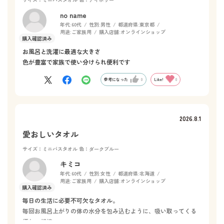
no name
年代:
60代
性別:
男性
都道府県:
東京都
用途:
ご家族用
購入店舗:
オンラインショップ
お風呂と洗濯に最適な大きさ
色が豊富で家族で使い分けられ便利です
参考になった
0
Like!
0
2026.8.1
愛おしいタオル
サイズ：ミニバスタオル
色：ダークブルー
キミコ
年代:
60代
性別:
女性
都道府県:
北海道
用途:
ご家族用
購入店舗:
オンラインショップ
毎日の生活に必要不可欠なタオル。
毎回お風呂上がりの体の水分を包み込むように、吸い取ってくる
優しい相棒。