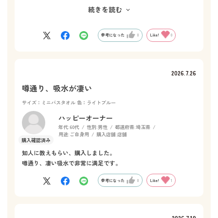
色合いも柔らかく、つい何枚も欲しくなってしまう事が悩み。
続きを読む
これからも、使い続けたい大好きなタオル。
参考になった
0
Like!
0
2026.7.26
噂通り、吸水が凄い
サイズ：ミニバスタオル
色：ライトブルー
ハッピーオーナー
年代:
60代
性別:
男性
都道府県:
埼玉県
用途:
ご自身用
購入店舗:
店舗
知人に教えもらい、購入しました。
噂通り、凄い吸水で非常に満足です。
参考になった
0
Like!
1
2026.7.19