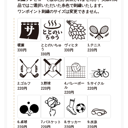
品ではご選択いただいた糸色で刺繍いたします。
ワンポイント刺繍のサイズは変更できません。
暖簾
ととのいちゅ
ヴィヒタ
1.テニス
330円
う
330円
220円
330円
2.ゴルフ
3.野球
4.バレーボー
5.サイクル
220円
220円
ル
220円
220円
6.卓球
7.バスケット
8.サッカー
9.水泳
220円
220円
220円
220円