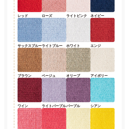
レッド
ローズ
ライトピンク
ネイビー
サックスブルー
ライトブルー
ホワイト
エンジ
ブラウン
ベージュ
オリーブ
アイボリー
ワイン
ライトパープル
パープル
シアン