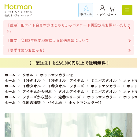
1秒タオル
ログイン
カート
【重要】旧サイト会員の方はこちらからパスワード再設定をお願いいたしま
す。
【重要】令和8年熊本地震による配送遅延について
【夏季休業のお知らせ】
【一配送先】税込
8,800円
以上で
送料無料！
ホーム
タオル
ホットマンカラー12
ホーム
１秒タオル
１秒タオル アイテム
ミニバスタオル
ホットマ
ホーム
１秒タオル
１秒タオル シリーズ
ホットマンカラー
ホット
ホーム
アイテムから選ぶ
タオルアイテム
ミニバスタオル
ホットマ
ホーム
シリーズから選ぶ
定番シリーズ
ホットマンカラー
ホットマ
ホーム
生地の種類
パイル地
ホットマンカラー12