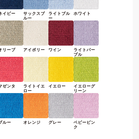
ネイビー
サックスブ
ライトブル
ホワイト
ルー
ー
オリーブ
アイボリー
ワイン
ライトパー
プル
マゼンタ
ライトイエ
イエロー
イエローグ
ロー
リーン
ブルー
オレンジ
グレー
ベビーピン
ク