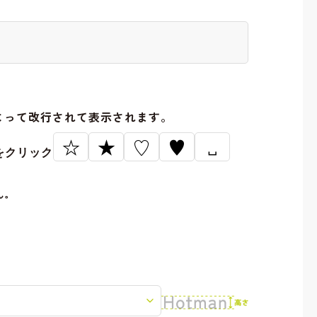
。
よって改行されて表示されます。
☆
★
♡
♥
␣
をクリック
ん。