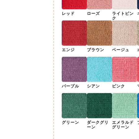
レッド
ローズ
ライトピン
ク
エンジ
ブラウン
ベージュ
パープル
シアン
ピンク
グリーン
ダークグリ
エメラルド
ーン
グリーン