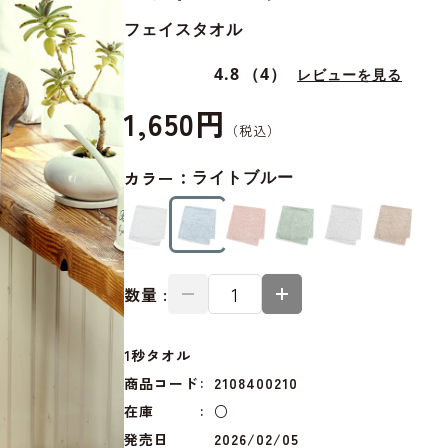
フェイスタオル
4.8
（4）
レビューを見る
1,650円
カラー：
ライトブルー
数量 :
1秒タオル
商品コード
2108400210
在庫
○
発売日
2026/02/05