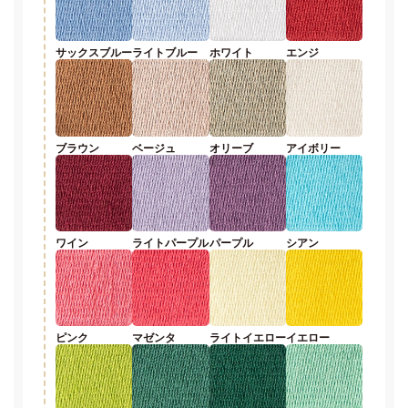
サックスブルー
ライトブルー
ホワイト
エンジ
ブラウン
ベージュ
オリーブ
アイボリー
ワイン
ライトパープル
パープル
シアン
ピンク
マゼンタ
ライトイエロー
イエロー