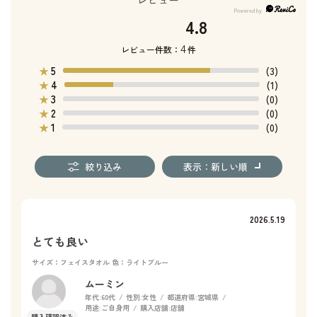
4.8
4
レビュー件数：
件
5
★
(3)
4
★
(1)
3
★
(0)
2
★
(0)
1
★
(0)
絞り込み
表示：新しい順
2026.5.19
とても良い
サイズ：フェイスタオル
色：ライトブルー
ムーミン
年代:
60代
性別:
女性
都道府県:
宮城県
用途:
ご自身用
購入店舗:
店舗