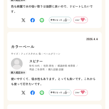
色も綺麗で水の吸い取りは抜群に良いので、リピートしたいで
す。
参考になった
0
Like!
0
2026.4.4
カラーペール
サイズ：フェイスタオル
色：ペールグリーン
スピナー
年代:
50代
性別:
男性
都道府県:
岐阜県
用途:
ご自身用
購入店舗:
店舗
使いやすくて、吸水性もあります。とっても良いです。これから
も使って行きたいです。
参考になった
0
Like!
0