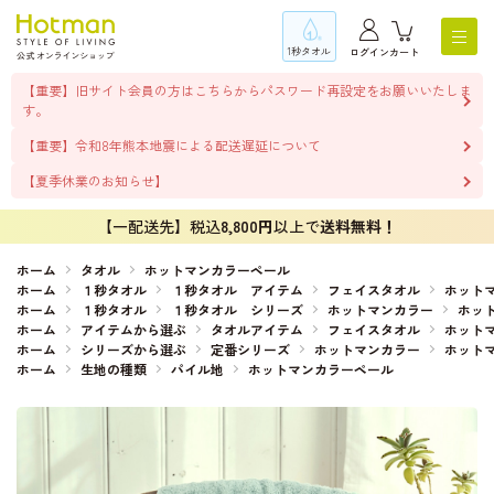
1秒タオル
ログイン
カート
【重要】旧サイト会員の方はこちらからパスワード再設定をお願いいたしま
す。
【重要】令和8年熊本地震による配送遅延について
【夏季休業のお知らせ】
【一配送先】税込
8,800円
以上で
送料無料！
ホーム
タオル
ホットマンカラーペール
ホーム
１秒タオル
１秒タオル アイテム
フェイスタオル
ホット
ホーム
１秒タオル
１秒タオル シリーズ
ホットマンカラー
ホッ
ホーム
アイテムから選ぶ
タオルアイテム
フェイスタオル
ホット
ホーム
シリーズから選ぶ
定番シリーズ
ホットマンカラー
ホット
ホーム
生地の種類
パイル地
ホットマンカラーペール