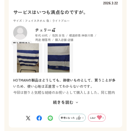
2026.3.22
サービスはいつも満点なのですが。
サイズ：フェイスタオル
色：ライトブルー
チェリー🍒
年代:
60代
性別:
女性
都道府県:
神奈川県
用途:
贈答用
購入店舗:
店舗
HOTMANの製品はどうしても、御使いものとして、買うことが多
いため、使い心地は正直言ってわからないのです。
今回は割りと気軽な結婚のお祝いとして購入しました。同じ館内
にある映画館のチケットの半券を見せると、刺繍代が無料になる
続きを読む
というサービスにつられて？ちょうど、結婚祝いを探していたの
で、ここに決めました。とても良いサービスだと思います。
最寄りの駅前のテナントビルに入っていたHOTMANが撤退して
参考になった
0
Like!
0
しまい、もうHOTMANの商品を送贈ることは出来ないんだな、と
思っていたのでしばらくぶりにとなり駅のモールにHOTMANさん