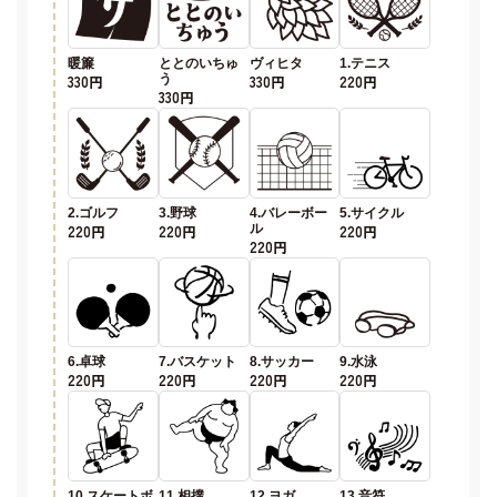
暖簾
ととのいちゅ
ヴィヒタ
1.テニス
330円
う
330円
220円
330円
2.ゴルフ
3.野球
4.バレーボー
5.サイクル
220円
220円
ル
220円
220円
6.卓球
7.バスケット
8.サッカー
9.水泳
220円
220円
220円
220円
10.スケートボ
11.相撲
12.ヨガ
13.音符