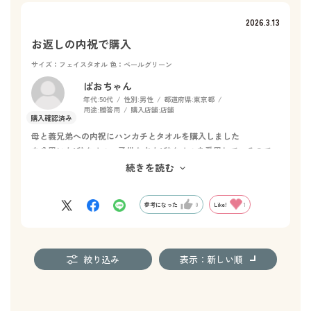
が小さなお店を出していたのを見て、嬉しかったです。
2026.3.13
私は40年近くも前に、自分の結婚祝いにHOTMANの、大きなボ
ディバスタオルを頂き、その時がHOTMANの商品を手にした初め
お返しの内祝で購入
ての時で、こんなに贅沢なバスタオルがあったのかぁと感動でし
サイズ：フェイスタオル
色：ペールグリーン
た。ただ、かなりの地厚で、しまうのもスペースを取るので、こ
の大きさでもう少し薄手のものがあると良いのに、といつも思っ
ぱおちゃん
ていました。実はこの大きなバスタオル、今も使っています。さ
年代:
50代
性別:
男性
都道府県:
東京都
用途:
贈答用
購入店舗:
店舗
すがにくたびれてきましたが、生地が薄くなって、しまうのも場
所を取らなくなりました。最後の最後まで足拭きや、端切れにし
母と義兄弟への内祝にハンカチとタオルを購入しました
て、お鍋の油拭き取りとして、使いきろうと思っています！私は
自分用にも1秒タオル、子供たちも1秒タオルを愛用しているので、
ボディバスタオルが、とても気に入っているし、人様に差し上げ
お返しにもと思い工場近くの店舗に出向き実際に商品を見て決め
続きを読む
る時も、結婚祝いと赤ちゃんの誕生祝いには、いつもボディバス
ました
タオルを送って宣伝してきました。でも案外世の中に、それほど
普及していません。
参考になった
0
Like!
1
もっとこの便利さを、表に出したら良いのに、と思います。で、
もっと自分の為に買える、少し薄手の価格も安い商品があったら
良いなとと思います。以上です。長々失礼しました。
絞り込み
表示：新しい順