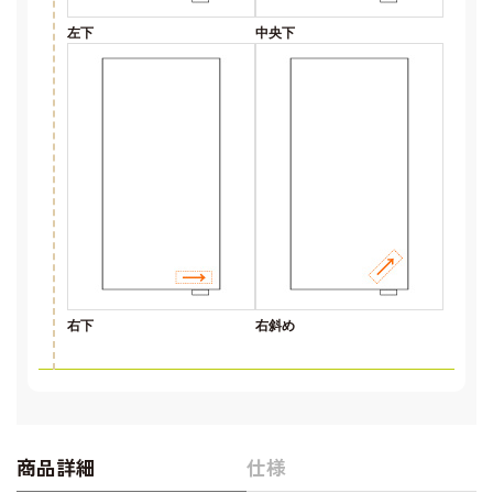
左下
中央下
右下
右斜め
商品詳細
仕様