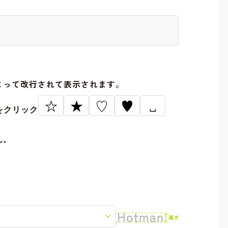
。
よって改行されて表示されます。
☆
★
♡
♥
␣
をクリック
ん。