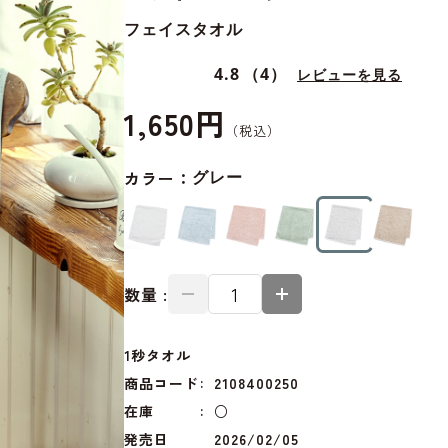
フェイスタオル
4.8
（4）
レビューを見る
1,650円
カラー：
グレー
数量 :
1秒タオル
商品コード
2108400250
在庫
○
発売日
2026/02/05