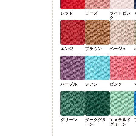
レッド
ローズ
ライトピン
ク
エンジ
ブラウン
ベージュ
パープル
シアン
ピンク
グリーン
ダークグリ
エメラルド
ーン
グリーン