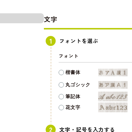
文字
フォントを選ぶ
フォント
楷書体
丸ゴシック
筆記体
花文字
文字・記号を入力する