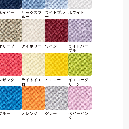
ネイビー
サックスブ
ライトブル
ホワイト
ルー
ー
オリーブ
アイボリー
ワイン
ライトパー
プル
マゼンタ
ライトイエ
イエロー
イエローグ
ロー
リーン
ブルー
オレンジ
グレー
ベビーピン
ク