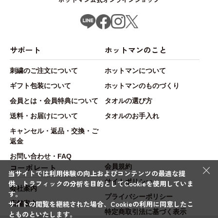
サポート
ホットマンのこと
刺繍のご注文について
ホットマンについて
ギフト包装について
ホットマンのものづくり
会員とは・会員特典について
タオルの選び方
送料・お届けについて
タオルのお手入れ
キャンセル・返品・交換・ご
返金
お問い合わせ・FAQ
×
コーポレート
会員規約
当サイトでは利用体験の向上およびコンテンツの最適な提
サイトポリシー
供、トラフィックの分析を目的としてCookieを使用していま
会社案内
す。
プライバシーポリシー
サイトの閲覧を継続された場合、Cookieの利用に同意したこ
店舗案内
特定商取引法に基づく表示
とものといたします。