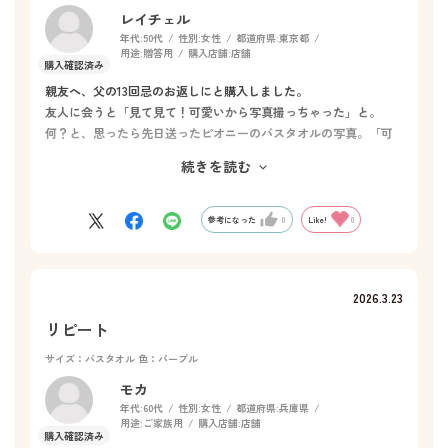
レイチェル
年代:
50代
性別:
女性
都道府県:
東京都
用途:
贈答用
購入店舗:
店舗
親友へ、父の13回忌のお返しにと購入しました。
友人に会うと「見て見て！可愛いから写真撮っちゃった」と。
何？と、思ったら先日送ったピオニーのバスタオルの写真。「可
愛くて勿体なくて使えないよ」と親友。
続きを読む
「すぐに使ってみて。1度使ったらホットマンのタオルしか使えな
くなっちゃうよ」と得意気な私。
何故、ホットマンのバスタオルをお返しにしたかというと、会う
参考になった
0
Like!
0
たびに彼女が口にするセリフ「頭がかぶれて痒くて痒くて」
前回は低刺激シャンプーをアドバイス。
彼女はバスタオルは何を使ってるのかしら？
2026.3.23
肌に優しく水分吸収の良いバスタオル使ってるのかしら？からで
した。
リピート
13回忌のお返しにはちょっと派手かしら(笑)と思いましたが、ハワ
サイズ：バスタオル
色：パープル
イ大好き太陽の様な父、天国で喜ぶに違いない💕と選んだピオニ
ー。
モカ
親友からの大絶賛と大喜びな笑顔に幸せを頂いてしまったのでし
年代:
60代
性別:
女性
都道府県:
兵庫県
用途:
ご家族用
購入店舗:
店舗
た。
ホットマンさん