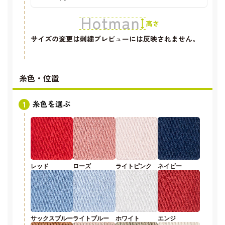
サイズの変更は刺繍プレビューには反映されません。
糸色・位置
糸色を選ぶ
レッド
ローズ
ライトピンク
ネイビー
サックスブルー
ライトブルー
ホワイト
エンジ