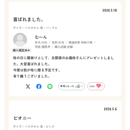
2026.5.18
喜ばれました。
サイズ：バスタオル
色：パープル
むーん
年代:
50代
性別:
女性
都道府県:
神奈川県
用途:
贈答用
購入店舗:
店舗
母の日に膝掛けとして、旦那様のお義母さんにプレゼントしまし
た。大変喜ばれました。
今度は我が母に贈る予定です。
有り難うございました。
参考になった
0
Like!
0
2026.5.6
ピオニー
サイズ：バスタオル
色：ピンク