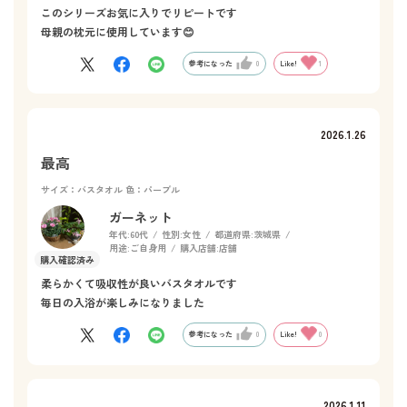
このシリーズお気に入りでリピートです
めちゃくちゃ可愛いバスタオルをありがとう。
母親の枕元に使用しています😊
参考になった
0
Like!
1
2026.1.26
最高
サイズ：バスタオル
色：パープル
ガーネット
年代:
60代
性別:
女性
都道府県:
茨城県
用途:
ご自身用
購入店舗:
店舗
柔らかくて吸収性が良いバスタオルです
毎日の入浴が楽しみになりました
参考になった
0
Like!
0
2026.1.11