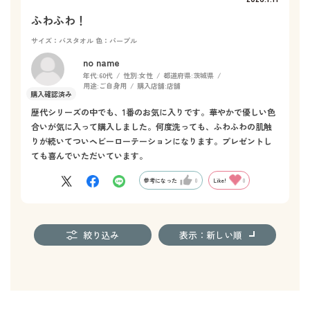
ふわふわ！
サイズ：バスタオル
色：パープル
no name
年代:
60代
性別:
女性
都道府県:
茨城県
用途:
ご自身用
購入店舗:
店舗
歴代シリーズの中でも、1番のお気に入りです。華やかで優しい色
合いが気に入って購入しました。何度洗っても、ふわふわの肌触
りが続いてついヘビーローテーションになります。プレゼントし
ても喜んでいただいています。
参考になった
0
Like!
0
絞り込み
表示：新しい順