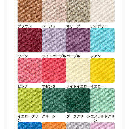
ブラウン
ベージュ
オリーブ
アイボリー
ワイン
ライトパープル
パープル
シアン
ピンク
マゼンタ
ライトイエロー
イエロー
イエローグリー
グリーン
ダークグリーン
エメラルドグリ
ン
ーン