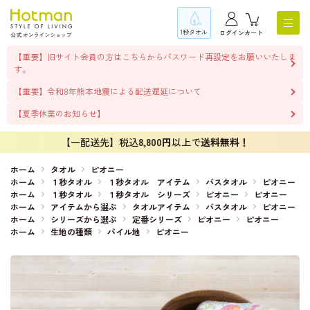
1秒タオル
ログイン
カート
【重要】旧サイト会員の方はこちらからパスワード再設定をお願いいたしま
す。
【重要】令和8年熊本地震による配送遅延について
【夏季休業のお知らせ】
【一配送先】税込
8,800円
以上で
送料無料！
ホーム
タオル
ピオニー
ホーム
１秒タオル
１秒タオル アイテム
バスタオル
ピオニー
ホーム
１秒タオル
１秒タオル シリーズ
ピオニー
ピオニー
ホーム
アイテムから選ぶ
タオルアイテム
バスタオル
ピオニー
ホーム
シリーズから選ぶ
定番シリーズ
ピオニー
ピオニー
ホーム
生地の種類
パイル地
ピオニー