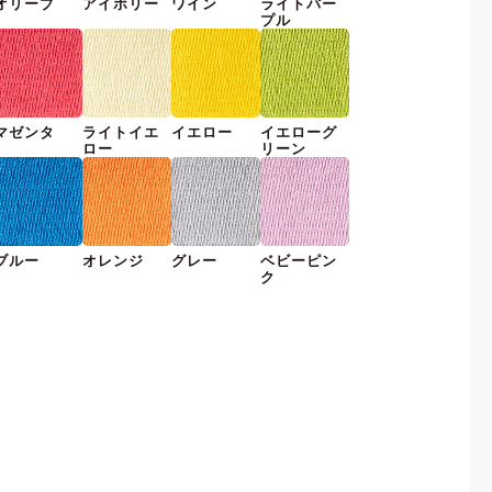
オリーブ
アイボリー
ワイン
ライトパー
プル
マゼンタ
ライトイエ
イエロー
イエローグ
ロー
リーン
ブルー
オレンジ
グレー
ベビーピン
ク