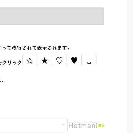
。
よって改行されて表示されます。
☆
★
♡
♥
␣
をクリック
ん。