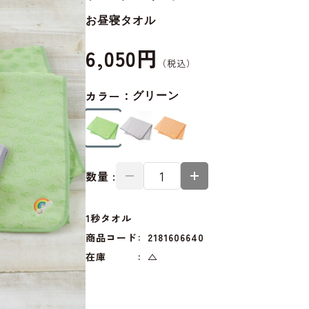
お昼寝タオル
6,050円
カラー：
グリーン
数量 :
1秒タオル
商品コード
2181606640
在庫
△