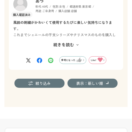
あつ
年代:
40代
性別:
女性
都道府県:
東京都
用途:
ご自身用
購入店舗:
店舗
風鈴の刺繍がかわいくて使用するたびに楽しい気持ちになりま
す。
これまでシェニールの干支シリーズやクリスマスのものを購入し
ましたが、
続きを読む
こちらは実用的ながら、季節ごとの刺繍を集めたくなる一品で
す。
参考になった
0
Like!
0
絞り込み
表示：新しい順