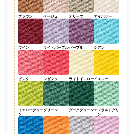
ブラウン
ベージュ
オリーブ
アイボリー
ワイン
ライトパープル
パープル
シアン
ピンク
マゼンタ
ライトイエロー
イエロー
イエローグリー
グリーン
ダークグリーン
エメラルドグリ
ン
ーン