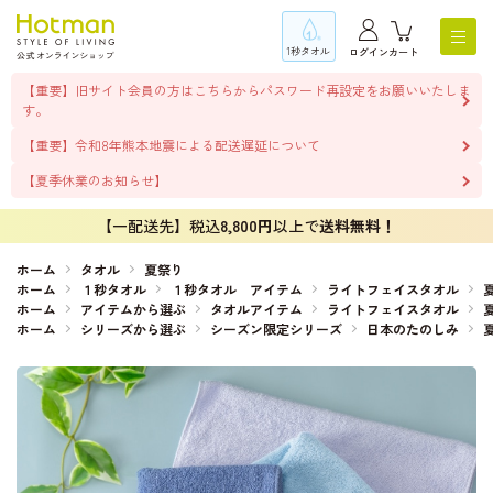
1秒タオル
ログイン
カート
【重要】旧サイト会員の方はこちらからパスワード再設定をお願いいたしま
す。
【重要】令和8年熊本地震による配送遅延について
【夏季休業のお知らせ】
【一配送先】税込
8,800円
以上で
送料無料！
ホーム
タオル
夏祭り
ホーム
１秒タオル
１秒タオル アイテム
ライトフェイスタオル
ホーム
アイテムから選ぶ
タオルアイテム
ライトフェイスタオル
ホーム
シリーズから選ぶ
シーズン限定シリーズ
日本のたのしみ