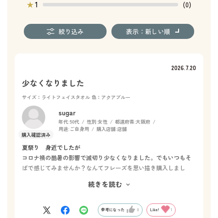
1
★
(0)
絞り込み
表示：新しい順
2026.7.20
少なくなりました
サイズ：ライトフェイスタオル
色：アクアブルー
sugar
年代:
50代
性別:
女性
都道府県:
大阪府
用途:
ご自身用
購入店舗:
店舗
夏祭り 身近でしたが
コロナ禍の酷暑の影響で滅切り少なくなりました。でもいつもそ
ばで感じてみませんか？なんてフレーズを思い描き購入しまし
た。別商品の手拭いと凄く悩みましたが😊
続きを読む
そちらも購入してしまいそうです。
参考になった
0
Like!
1