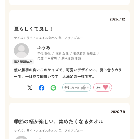
2026.7.12
夏らしくて良し！
サイズ：ライトフェイスタオル
色：アクアブルー
ふうあ
年代:
50代
性別:
女性
都道府県:
愛知県
用途:
ご自身用
購入店舗:
店舗
使い勝手の良いこのサイズで、可愛いデザインに、夏に合うカラ
ーで、一目見て即買いです。大満足の一枚です。
参考になった
0
Like!
0
2026.7.8
季節の柄が楽しい、集めたくなるタオル
サイズ：ライトフェイスタオル
色：アクアブルー