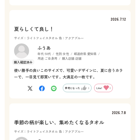
2026.7.12
夏らしくて良し！
サイズ：ライトフェイスタオル
色：アクアブルー
ふうあ
年代:
50代
性別:
女性
都道府県:
愛知県
用途:
ご自身用
購入店舗:
店舗
使い勝手の良いこのサイズで、可愛いデザインに、夏に合うカラ
ーで、一目見て即買いです。大満足の一枚です。
参考になった
0
Like!
0
2026.7.8
季節の柄が楽しい、集めたくなるタオル
サイズ：ライトフェイスタオル
色：アクアブルー