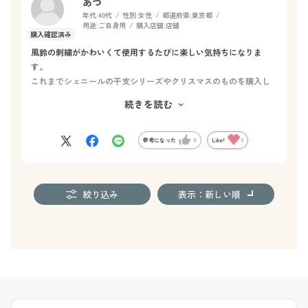
あつ
年代:
40代
性別:
女性
都道府県:
東京都
用途:
ご自身用
購入店舗:
店舗
風鈴の刺繍がかわいくて使用するたびに楽しい気持ちになりま
す。
これまでシェニールの干支シリーズやクリスマスのものを購入し
ましたが、
続きを読む
こちらは実用的ながら、季節ごとの刺繍を集めたくなる一品で
す。
参考になった
0
Like!
0
絞り込み
表示：新しい順