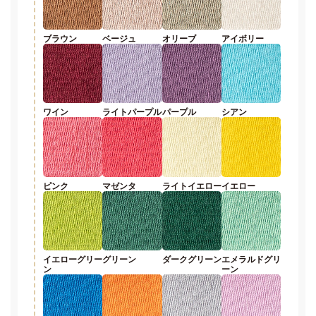
ブラウン
ベージュ
オリーブ
アイボリー
ワイン
ライトパープル
パープル
シアン
ピンク
マゼンタ
ライトイエロー
イエロー
イエローグリー
グリーン
ダークグリーン
エメラルドグリ
ン
ーン