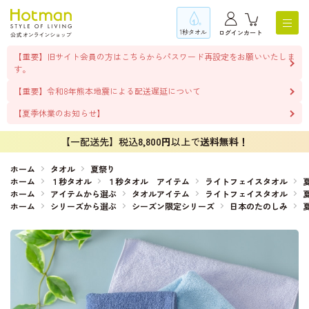
1秒タオル
ログイン
カート
【重要】旧サイト会員の方はこちらからパスワード再設定をお願いいたしま
す。
【重要】令和8年熊本地震による配送遅延について
【夏季休業のお知らせ】
【一配送先】税込
8,800円
以上で
送料無料！
ホーム
タオル
夏祭り
ホーム
１秒タオル
１秒タオル アイテム
ライトフェイスタオル
ホーム
アイテムから選ぶ
タオルアイテム
ライトフェイスタオル
ホーム
シリーズから選ぶ
シーズン限定シリーズ
日本のたのしみ