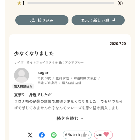
1
★
(0)
絞り込み
表示：新しい順
2026.7.20
少なくなりました
サイズ：ライトフェイスタオル
色：アクアブルー
sugar
年代:
50代
性別:
女性
都道府県:
大阪府
用途:
ご自身用
購入店舗:
店舗
夏祭り 身近でしたが
コロナ禍の酷暑の影響で滅切り少なくなりました。でもいつもそ
ばで感じてみませんか？なんてフレーズを思い描き購入しまし
た。別商品の手拭いと凄く悩みましたが😊
続きを読む
そちらも購入してしまいそうです。
参考になった
0
Like!
1