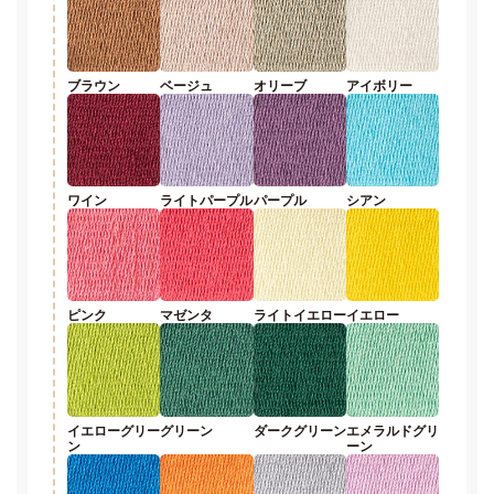
ブラウン
ベージュ
オリーブ
アイボリー
ワイン
ライトパープル
パープル
シアン
ピンク
マゼンタ
ライトイエロー
イエロー
イエローグリー
グリーン
ダークグリーン
エメラルドグリ
ン
ーン