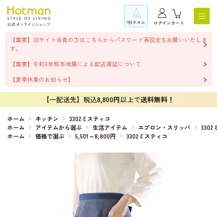
1秒タオル
ログイン
カート
【重要】旧サイト会員の方はこちらからパスワード再設定をお願いいたしま
す。
【重要】令和8年熊本地震による配送遅延について
【夏季休業のお知らせ】
【一配送先】税込
8,800円
以上で
送料無料！
ホーム
キッチン
3302ミスティコ
ホーム
アイテムから選ぶ
生活アイテム
エプロン・スリッパ
330
ホーム
価格で選ぶ
5,501～8,800円
3302ミスティコ