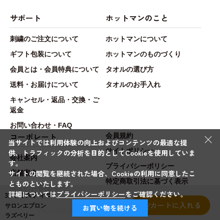
サポート
ホットマンのこと
刺繍のご注文について
ホットマンについて
ギフト包装について
ホットマンのものづくり
会員とは・会員特典について
タオルの選び方
送料・お届けについて
タオルのお手入れ
キャンセル・返品・交換・ご
返金
お問い合わせ・FAQ
×
コーポレート
会員規約
当サイトでは利用体験の向上およびコンテンツの最適な提
サイトポリシー
供、トラフィックの分析を目的としてCookieを使用していま
会社案内
す。
プライバシーポリシー
サイトの閲覧を継続された場合、Cookieの利用に同意したこ
店舗案内
特定商取引法に基づく表示
とものといたします。
法人のお客様へ
詳細については
プライバシーポリシー
をご確認ください。
3302ミスティコ
カートに入れる
サロンエプロン
お買い物を続ける
Copyright © Hotman.Co.,Ltd. All rights reserved.
ラズベリー