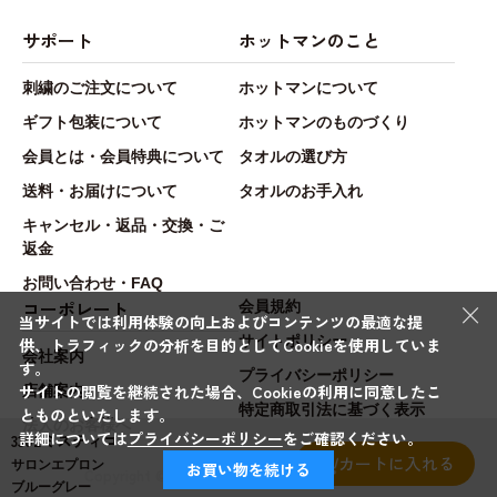
サポート
ホットマンのこと
刺繍のご注文について
ホットマンについて
ギフト包装について
ホットマンのものづくり
会員とは・会員特典について
タオルの選び方
送料・お届けについて
タオルのお手入れ
キャンセル・返品・交換・ご
返金
お問い合わせ・FAQ
×
コーポレート
会員規約
当サイトでは利用体験の向上およびコンテンツの最適な提
サイトポリシー
供、トラフィックの分析を目的としてCookieを使用していま
会社案内
す。
プライバシーポリシー
サイトの閲覧を継続された場合、Cookieの利用に同意したこ
店舗案内
特定商取引法に基づく表示
とものといたします。
法人のお客様へ
詳細については
プライバシーポリシー
をご確認ください。
3302ミスティコ
カートに入れる
サロンエプロン
お買い物を続ける
Copyright © Hotman.Co.,Ltd. All rights reserved.
ブルーグレー