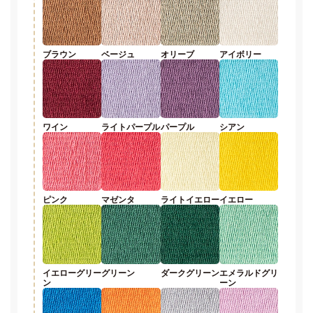
ブラウン
ベージュ
オリーブ
アイボリー
ワイン
ライトパープル
パープル
シアン
ピンク
マゼンタ
ライトイエロー
イエロー
イエローグリー
グリーン
ダークグリーン
エメラルドグリ
ン
ーン