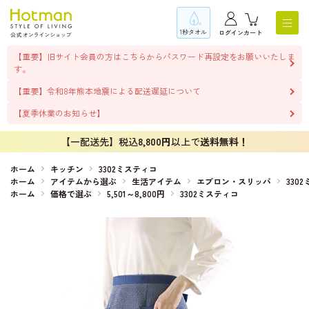
1秒タオル
ログイン
カート
【重要】旧サイト会員の方はこちらからパスワード再設定をお願いいたしま
す。
【重要】令和8年熊本地震による配送遅延について
【夏季休業のお知らせ】
【一配送先】税込
8,800円
以上で
送料無料！
ホーム
キッチン
3302ミスティコ
ホーム
アイテムから選ぶ
生活アイテム
エプロン・スリッパ
330
ホーム
価格で選ぶ
5,501～8,800円
3302ミスティコ