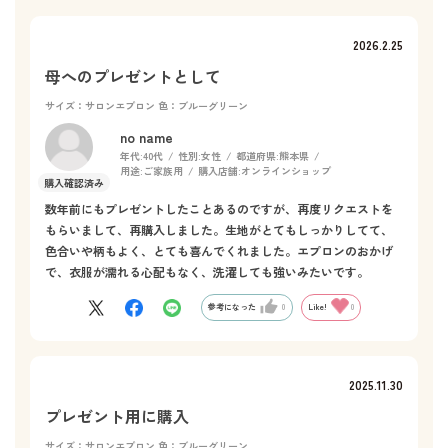
2026.2.25
母へのプレゼントとして
サイズ：サロンエプロン
色：ブルーグリーン
no name
年代:
40代
性別:
女性
都道府県:
熊本県
用途:
ご家族用
購入店舗:
オンラインショップ
数年前にもプレゼントしたことあるのですが、再度リクエストを
もらいまして、再購入しました。生地がとてもしっかりしてて、
色合いや柄もよく、とても喜んでくれました。エプロンのおかげ
で、衣服が濡れる心配もなく、洗濯しても強いみたいです。
参考になった
0
Like!
0
2025.11.30
プレゼント用に購入
サイズ：サロンエプロン
色：ブルーグリーン