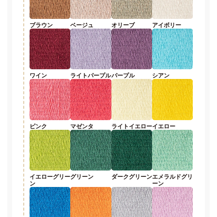
ブラウン
ベージュ
オリーブ
アイボリー
ワイン
ライトパープル
パープル
シアン
ピンク
マゼンタ
ライトイエロー
イエロー
イエローグリー
グリーン
ダークグリーン
エメラルドグリ
ン
ーン