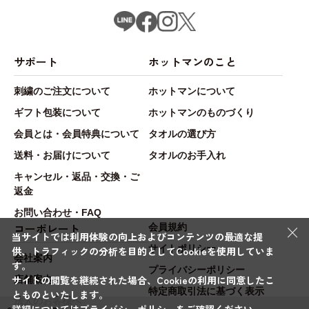
サポート
ホットマンのこと
刺繍のご注文について
ホットマンについて
ギフト包装について
ホットマンのものづくり
会員とは・会員特典について
タオルの選び方
送料・お届けについて
タオルのお手入れ
キャンセル・返品・交換・ご
返金
お問い合わせ・FAQ
×
コーポレート
会員規約
当サイトでは利用体験の向上およびコンテンツの最適な提
サイトポリシー
供、トラフィックの分析を目的としてCookieを使用していま
会社案内
す。
プライバシーポリシー
サイトの閲覧を継続された場合、Cookieの利用に同意したこ
店舗案内
特定商取引法に基づく表示
とものといたします。
法人のお客様へ