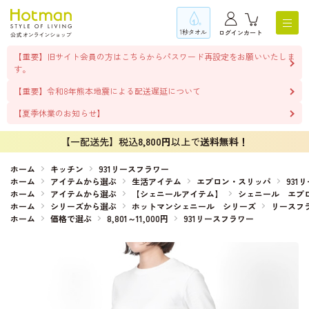
1秒タオル
ログイン
カート
【重要】旧サイト会員の方はこちらからパスワード再設定をお願いいたしま
す。
【重要】令和8年熊本地震による配送遅延について
【夏季休業のお知らせ】
【一配送先】税込
8,800円
以上で
送料無料！
ホーム
キッチン
931リースフラワー
ホーム
アイテムから選ぶ
生活アイテム
エプロン・スリッパ
931
ホーム
アイテムから選ぶ
【シェニールアイテム】
シェニール エプ
ホーム
シリーズから選ぶ
ホットマンシェニール シリーズ
リースフ
ホーム
価格で選ぶ
8,801～11,000円
931リースフラワー