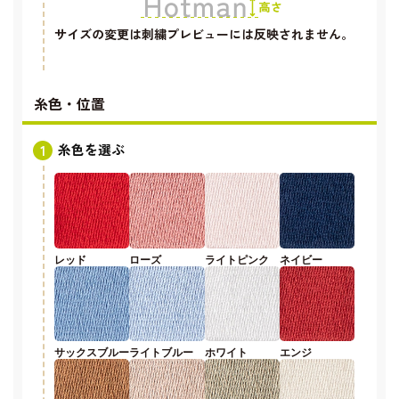
サイズの変更は刺繍プレビューには反映されません。
糸色・位置
糸色を選ぶ
レッド
ローズ
ライトピンク
ネイビー
サックスブルー
ライトブルー
ホワイト
エンジ