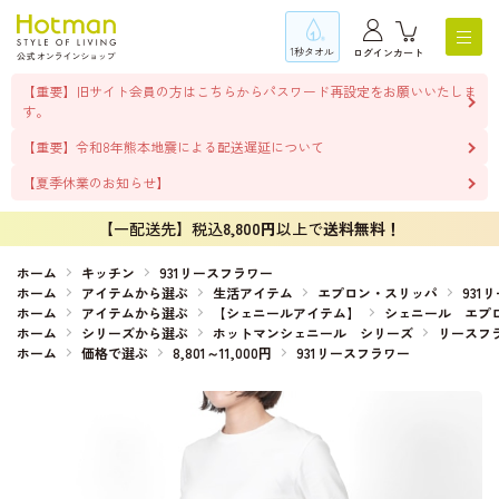
1秒タオル
ログイン
カート
【重要】旧サイト会員の方はこちらからパスワード再設定をお願いいたしま
す。
【重要】令和8年熊本地震による配送遅延について
【夏季休業のお知らせ】
【一配送先】税込
8,800円
以上で
送料無料！
ホーム
キッチン
931リースフラワー
ホーム
アイテムから選ぶ
生活アイテム
エプロン・スリッパ
931
ホーム
アイテムから選ぶ
【シェニールアイテム】
シェニール エプ
ホーム
シリーズから選ぶ
ホットマンシェニール シリーズ
リースフ
ホーム
価格で選ぶ
8,801～11,000円
931リースフラワー