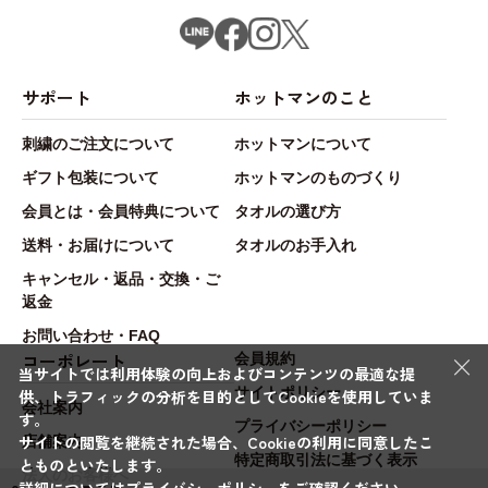
サポート
ホットマンのこと
刺繍のご注文について
ホットマンについて
ギフト包装について
ホットマンのものづくり
会員とは・会員特典について
タオルの選び方
送料・お届けについて
タオルのお手入れ
キャンセル・返品・交換・ご
返金
お問い合わせ・FAQ
×
コーポレート
会員規約
当サイトでは利用体験の向上およびコンテンツの最適な提
サイトポリシー
供、トラフィックの分析を目的としてCookieを使用していま
会社案内
す。
プライバシーポリシー
サイトの閲覧を継続された場合、Cookieの利用に同意したこ
店舗案内
特定商取引法に基づく表示
とものといたします。
法人のお客様へ