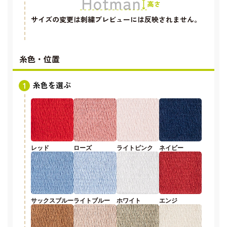
サイズの変更は刺繍プレビューには反映されません。
糸色・位置
糸色を選ぶ
レッド
ローズ
ライトピンク
ネイビー
サックスブルー
ライトブルー
ホワイト
エンジ