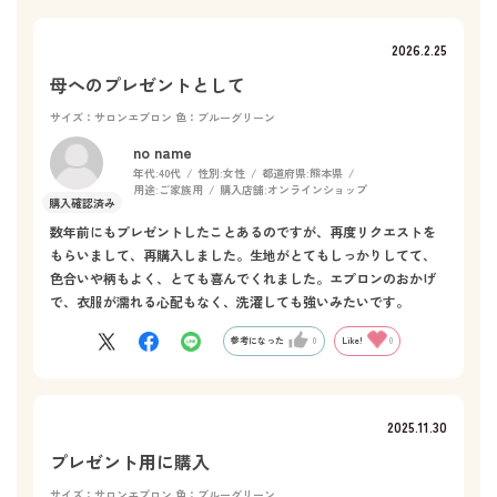
2026.2.25
母へのプレゼントとして
サイズ：サロンエプロン
色：ブルーグリーン
no name
年代:
40代
性別:
女性
都道府県:
熊本県
用途:
ご家族用
購入店舗:
オンラインショップ
数年前にもプレゼントしたことあるのですが、再度リクエストを
もらいまして、再購入しました。生地がとてもしっかりしてて、
色合いや柄もよく、とても喜んでくれました。エプロンのおかげ
で、衣服が濡れる心配もなく、洗濯しても強いみたいです。
参考になった
0
Like!
0
2025.11.30
プレゼント用に購入
サイズ：サロンエプロン
色：ブルーグリーン