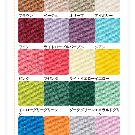
ブラウン
ベージュ
オリーブ
アイボリー
ワイン
ライトパープル
パープル
シアン
ピンク
マゼンタ
ライトイエロー
イエロー
イエローグリー
グリーン
ダークグリーン
エメラルドグリ
ン
ーン