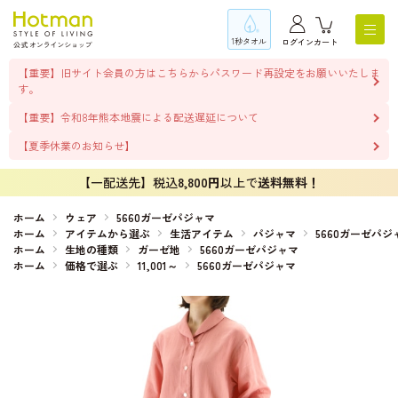
1秒タオル
ログイン
カート
【重要】旧サイト会員の方はこちらからパスワード再設定をお願いいたしま
す。
【重要】令和8年熊本地震による配送遅延について
【夏季休業のお知らせ】
【一配送先】税込
8,800円
以上で
送料無料！
ホーム
ウェア
5660ガーゼパジャマ
ホーム
アイテムから選ぶ
生活アイテム
パジャマ
5660ガーゼパジ
ホーム
生地の種類
ガーゼ地
5660ガーゼパジャマ
ホーム
価格で選ぶ
11,001～
5660ガーゼパジャマ