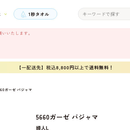
と
1秒タオル
願いいたします。
【一配送先】税込
8,800円
以上で
送料無料！
660ガーゼ パジャマ
5660ガーゼ パジャマ
婦人L