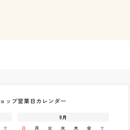
ョップ
営業日カレンダー
9
月
土
日
月
火
水
木
金
土