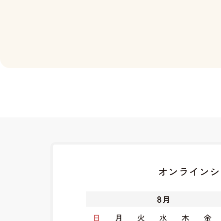
オンラインシ
8
月
日
月
火
水
木
金