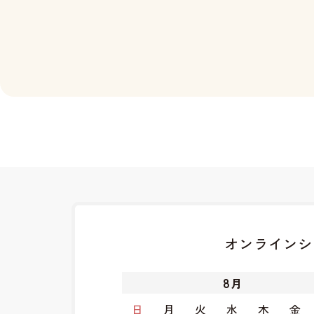
オンラインシ
8
月
日
月
火
水
木
金