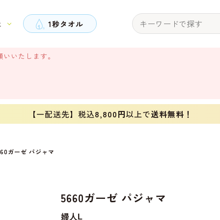
と
1秒タオル
願いいたします。
【一配送先】税込
8,800円
以上で
送料無料！
660ガーゼ パジャマ
5660ガーゼ パジャマ
婦人L