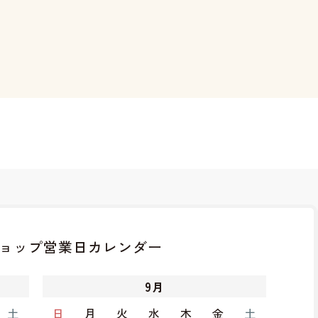
ョップ
営業日カレンダー
9
月
土
日
月
火
水
木
金
土