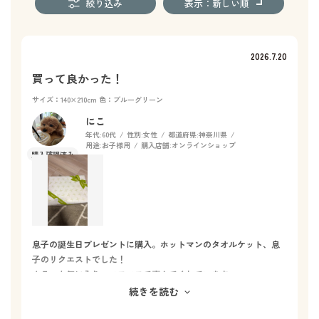
絞り込み
表示：新しい順
2026.7.20
買って良かった！
サイズ：140×210cm
色：ブルーグリーン
にこ
年代:
60代
性別:
女性
都道府県:
神奈川県
用途:
お子様用
購入店舗:
オンラインショップ
息子の誕生日プレゼントに購入。ホットマンのタオルケット、息
子のリクエストでした！
カラーも気に入り、フワフワで喜んでくれています。
バスタオル、フェイスタオルなど使用した事がありますが、長年
続きを読む
使用しても、フカフカです。