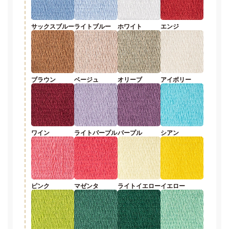
サックスブルー
ライトブルー
ホワイト
エンジ
ブラウン
ベージュ
オリーブ
アイボリー
ワイン
ライトパープル
パープル
シアン
ピンク
マゼンタ
ライトイエロー
イエロー