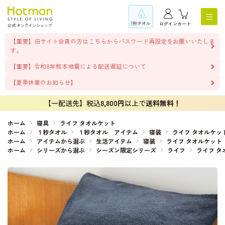
1秒タオル
ログイン
カート
【重要】旧サイト会員の方はこちらからパスワード再設定をお願いいたしま
す。
【重要】令和8年熊本地震による配送遅延について
【夏季休業のお知らせ】
【一配送先】税込
8,800円
以上で
送料無料！
ホーム
寝具
ライフ タオルケット
ホーム
１秒タオル
１秒タオル アイテム
寝装
ライフ タオルケッ
ホーム
アイテムから選ぶ
生活アイテム
寝装
ライフ タオルケット
ホーム
シリーズから選ぶ
シーズン限定シリーズ
ライフ
ライフ タ