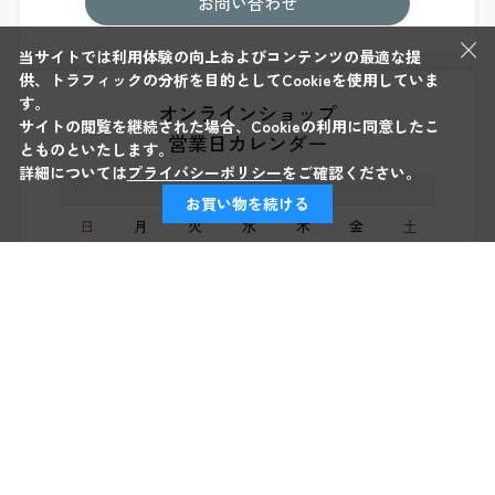
お問い合わせ
×
当サイトでは利用体験の向上およびコンテンツの最適な提
供、トラフィックの分析を目的としてCookieを使用していま
す。
オンラインショップ
サイトの閲覧を継続された場合、Cookieの利用に同意したこ
営業日カレンダー
とものといたします。
詳細については
プライバシーポリシー
をご確認ください。
8
月
お買い物を続ける
日
月
火
水
木
金
土
1
2
3
4
5
6
7
8
9
10
11
12
13
14
15
16
17
18
19
20
21
22
23
24
25
26
27
28
29
30
31