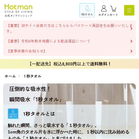
1秒タオル
ログイン
カート
【重要】旧サイト会員の方はこちらからパスワード再設定をお願いいたしま
す。
【重要】令和8年熊本地震による配送遅延について
【夏季休業のお知らせ】
【一配送先】税込
8,800円
以上で
送料無料！
ホーム
１秒タオル
圧倒的な吸水性！
瞬間吸水「1秒タオル」
1秒タオルとは
触れた瞬間、さっと吸水する「１秒タオル」。
1cm角のタオル片を水に浮かべた時に、１秒以内に沈み始める
ものを「１秒タオル」と名づけました。