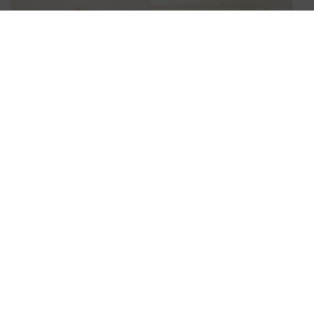
アコルトⅡ
アコルトⅡ
ライトフェイスタオル
バスマット
1,320円
3,850円
4.7
（3）
5.0
（1）
つづきを見る
【１秒タオル アイテム】