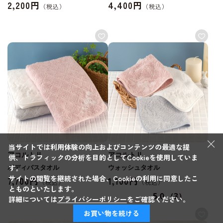
2,200円
4,400円
×
当サイトでは利用体験の向上およびコンテンツの最適な提
アコルトⅡ
アコルトⅡ
供、トラフィックの分析を目的としてCookieを使用していま
す。
ボディバスタオル
ウォッシュタオル
サイトの閲覧を継続された場合、Cookieの利用に同意したこ
7,700円
1,100円
とものといたします。
5.0
（3）
詳細については
プライバシーポリシー
をご確認ください。
お買い物を続ける