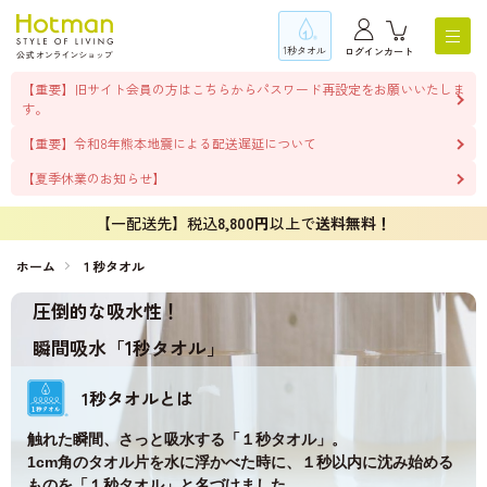
1秒タオル
ログイン
カート
【重要】旧サイト会員の方はこちらからパスワード再設定をお願いいたしま
す。
【重要】令和8年熊本地震による配送遅延について
【夏季休業のお知らせ】
【一配送先】税込
8,800円
以上で
送料無料！
ホーム
１秒タオル
圧倒的な吸水性！
瞬間吸水「1秒タオル」
1秒タオルとは
触れた瞬間、さっと吸水する「１秒タオル」。
1cm角のタオル片を水に浮かべた時に、１秒以内に沈み始める
ものを「１秒タオル」と名づけました。