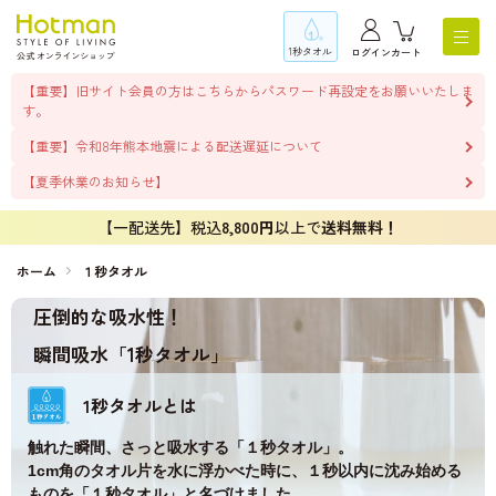
1秒タオル
ログイン
カート
【重要】旧サイト会員の方はこちらからパスワード再設定をお願いいたしま
す。
【重要】令和8年熊本地震による配送遅延について
【夏季休業のお知らせ】
【一配送先】税込
8,800円
以上で
送料無料！
ホーム
１秒タオル
圧倒的な吸水性！
瞬間吸水「1秒タオル」
1秒タオルとは
触れた瞬間、さっと吸水する「１秒タオル」。
1cm角のタオル片を水に浮かべた時に、１秒以内に沈み始める
ものを「１秒タオル」と名づけました。