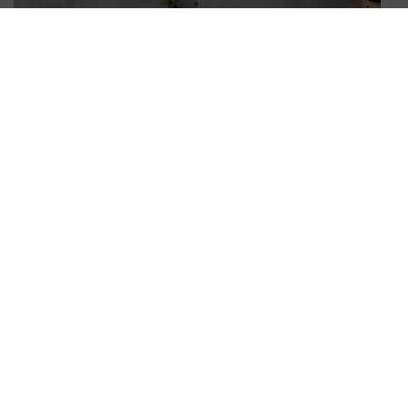
【限定HC12】パーリナ
【限定HC12】パーリナ
フェイスタオル
バスタオル
1,870円
4,620円
4.5
（2）
5.0
（3）
つづきを見る
【１秒タオル アイテム】