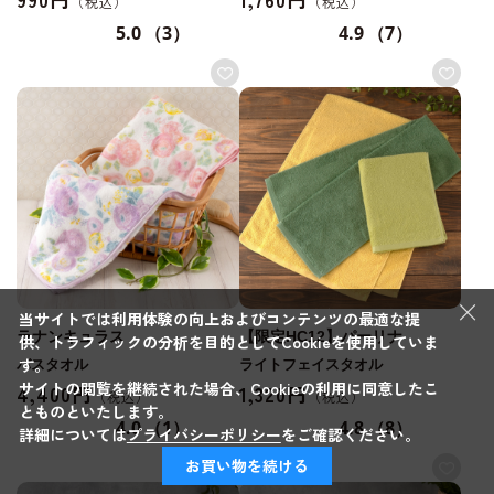
5.0
（3）
4.9
（7）
×
当サイトでは利用体験の向上およびコンテンツの最適な提
ラナンキュラス
【限定HC12】パーリナ
供、トラフィックの分析を目的としてCookieを使用していま
す。
バスタオル
ライトフェイスタオル
サイトの閲覧を継続された場合、Cookieの利用に同意したこ
4,400円
1,320円
とものといたします。
4.0
（1）
4.8
（8）
詳細については
プライバシーポリシー
をご確認ください。
お買い物を続ける