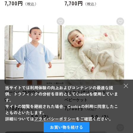
7,700円
7,700円
×
当サイトでは利用体験の向上およびコンテンツの最適な提
マーシャ 25ガウン
かくれんぼジャカード
供、トラフィックの分析を目的としてCookieを使用していま
す。
90
ベビーケット
サイトの閲覧を継続された場合、Cookieの利用に同意したこ
7,700円
7,700円
とものといたします。
5.0
（7）
5.0
（2）
詳細については
プライバシーポリシー
をご確認ください。
お買い物を続ける