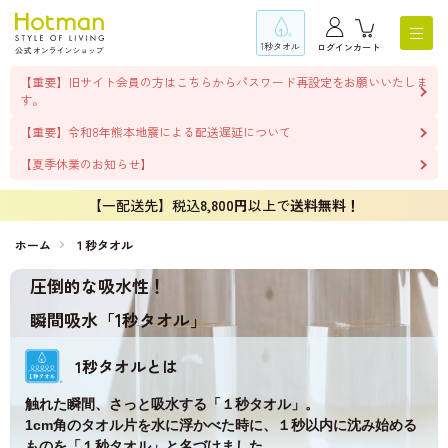
1秒タオル
ログイン
カート
【重要】旧サイト会員の方はこちらからパスワード再設定をお願いいたしま
す。
【重要】令和8年熊本地震による配送遅延について
【夏季休業のお知らせ】
【一配送先】税込
8,800円
以上で
送料無料！
ホーム
１秒タオル
圧倒的な吸水性！
瞬間吸水「1秒タオル」
1秒タオルとは
触れた瞬間、さっと吸水する「１秒タオル」。
1cm角のタオル片を水に浮かべた時に、１秒以内に沈み始める
ものを「１秒タオル」と名づけました。