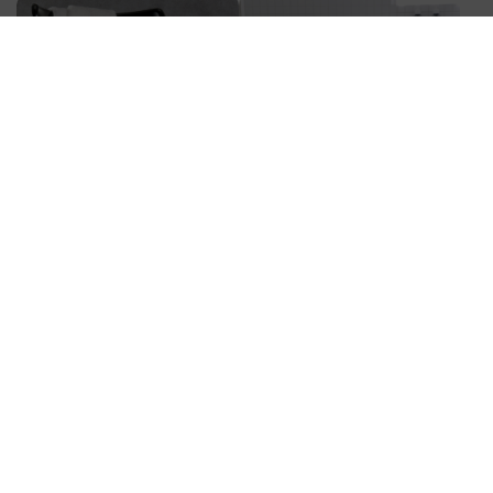
ネオ
ボーダー
バスタオル
バスタオル
7,700円
7,700円
5.0
（2）
4.8
（6）
つづきを見る
【１秒タオル アイテム】