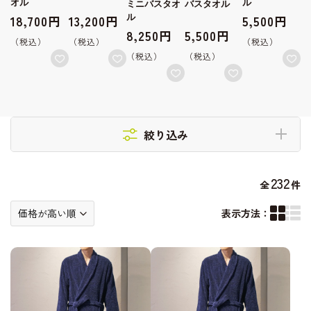
ト
オル
ル
ミニバスタオ
バスタオル
18,700円
13,200円
ル
5,500円
8,250円
5,500円
絞り込み
232
全
件
表示方法：